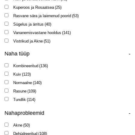
LIPACID
(3)
Kuperoos ja Rosaatsea
(25)
LOTUS
(2)
Rasvane sära ja laienenud poorid
(53)
NEW AGE G4
(8)
Sügelus ja ärritus
(40)
NUTRI PEPTIDE
(11)
Vananemisvastane hooldus
(141)
PRS7
(5)
Vistrikud ja Akne
(51)
RECOVERY
(4)
Naha tüüp
-
REPASKIN
(2)
RETIN A
(1)
Kombineeritud
(136)
SKIN EXPERT
(1)
Kuiv
(123)
SOLAR ENERGY
(2)
Normaalne
(140)
SUN CARE
(2)
Rasune
(109)
TEXTURE
(9)
Tundlik
(114)
VITAMIN E
(7)
Nahaprobleemid
-
Akne
(50)
Dehüdreeritud
(108)