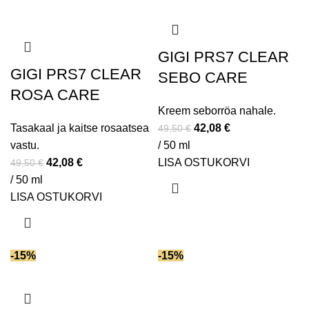
Vitamiin F
(2)
Vitamiin K2
(1)
Еksosoomid
(1)
GIGI PRS7 CLEAR
GIGI PRS7 CLEAR
SEBO CARE
ROSA CARE
Kreem seborröa nahale.
Tasakaal ja kaitse rosaatsea
42,08
€
49,50
€
vastu.
/ 50 ml
42,08
€
LISA OSTUKORVI
49,50
€
/ 50 ml
LISA OSTUKORVI
-15%
-15%