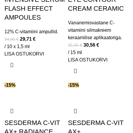
FLASH EFFECT
CREAM CERAMIC
AMPOULES
Vananemisvastane C-
vitamiini silmakreem
12% C-vitamiini ampullid.
keraamilise aplikaatoriga.
29,71
€
34,95
€
30,56
€
35,95
€
/ 10 x 1,5 ml
/ 15 ml
LISA OSTUKORVI
LISA OSTUKORVI
-15%
-15%
SESDERMA C-VIT
SESDERMA C-VIT
AX+ RADIANCE
AX+