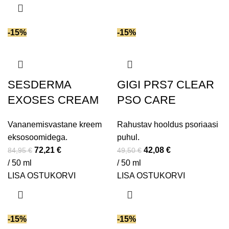
Teepuuõli
(3)
Traneksaamhape
(11)
Triglütseriidid
(9)
-15%
-15%
Tseramiidid
(21)
Tsink
(1)
Tsink PCA
(2)
SESDERMA
GIGI PRS7 CLEAR
Tsinkoksiid
(1)
EXOSES CREAM
PSO CARE
Uurea
(19)
Valge trühvli ekstrakt
(1)
Vananemisvastane kreem
Rahustav hooldus psoriaasi
Vask PCA
(1)
eksosoomidega.
puhul.
Vaskpeptiid
(4)
72,21
€
42,08
€
84,95
€
49,50
€
Vetikaekstrakt
(24)
/ 50 ml
/ 50 ml
Vitamiin A
(1)
LISA OSTUKORVI
LISA OSTUKORVI
Vitamiin B5
(22)
Vitamiin C
(40)
Vitamiin E
(77)
-15%
-15%