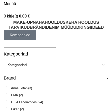
Menüü
0
kirje(t)
0,00
€
MAKE-UP
NAHAHOOLDUS
KEHA HOOLDUS
TARVIKUD
BRÄNDID
ENIM MÜÜDUD
KINGIIDEED
Kampaaniad
Kategooriad
Bränd
-
Anna Lotan
(3)
DMK
(2)
GIGI Laboratories
(94)
Hikari
(2)