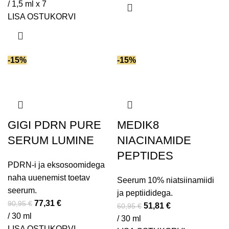
Kaoliin
(5)
/ 1,5 ml x 7
LISA OSTUKORVI
Kasvufaktorid
(5)
Kinoa ekstrakt
(2)
Klorofüll
(1)
-15%
-15%
Koensüüm Q10
(5)
Kofeiin
(7)
Kurkuma ekstrakt
(1)
Laktobioonhape
(1)
Letsitiin
(10)
GIGI PDRN PURE
MEDIK8
Lootose ekstrakt
(2)
SERUM LUMINE
NIACINAMIDE
Mandlihape
(7)
PEPTIDES
Merevaikhape
(4)
PDRN-i ja eksosoomidega
Merivesi
(8)
naha uuenemist toetav
Seerum 10% niatsiinamiidi
Mineraalpigmendid
(1)
seerum.
ja peptiididega.
77,31
€
90,95
Moringaõli
€
(4)
51,81
€
60,95
€
/ 30 ml
Myrrh (mürriõli)
(1)
/ 30 ml
LISA OSTUKORVI