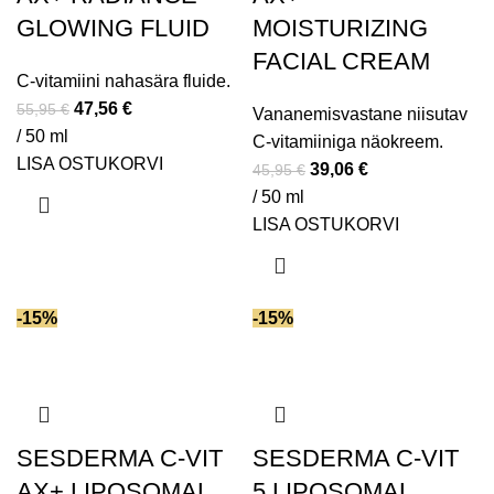
GLOWING FLUID
MOISTURIZING
FACIAL CREAM
C-vitamiini nahasära fluide.
47,56
€
55,95
€
Vananemisvastane niisutav
/ 50 ml
C-vitamiiniga näokreem.
LISA OSTUKORVI
39,06
€
45,95
€
/ 50 ml
LISA OSTUKORVI
-15%
-15%
SESDERMA C-VIT
SESDERMA C-VIT
AX+ LIPOSOMAL
5 LIPOSOMAL