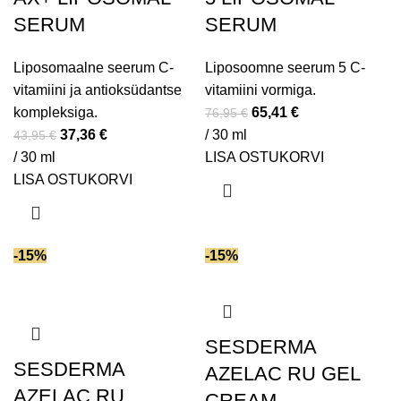
SERUM
SERUM
Liposomaalne seerum C-
Liposoomne seerum 5 C-
vitamiini ja antioksüdantse
vitamiini vormiga.
kompleksiga.
65,41
€
76,95
€
37,36
€
/ 30 ml
43,95
€
/ 30 ml
LISA OSTUKORVI
LISA OSTUKORVI
-15%
-15%
SESDERMA
SESDERMA
AZELAC RU GEL
AZELAC RU
CREAM