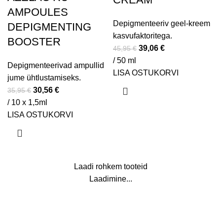
AMPOULES
Depigmenteeriv geel-kreem
DEPIGMENTING
kasvufaktoritega.
BOOSTER
39,06
€
45,95
€
/ 50 ml
Depigmenteerivad ampullid
LISA OSTUKORVI
jume ühtlustamiseks.
30,56
€
35,95
€
/ 10 x 1,5ml
LISA OSTUKORVI
Laadi rohkem tooteid
Laadimine...