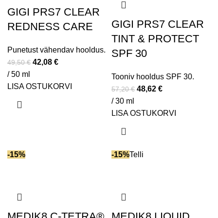
GIGI PRS7 CLEAR
GIGI PRS7 CLEAR
REDNESS CARE
TINT & PROTECT
Punetust vähendav hooldus.
SPF 30
42,08
€
49,50
€
/ 50 ml
Tooniv hooldus SPF 30.
LISA OSTUKORVI
48,62
€
57,20
€
/ 30 ml
LISA OSTUKORVI
-15%
-15%
Telli
MEDIK8 C-TETRA®
MEDIK8 LIQUID