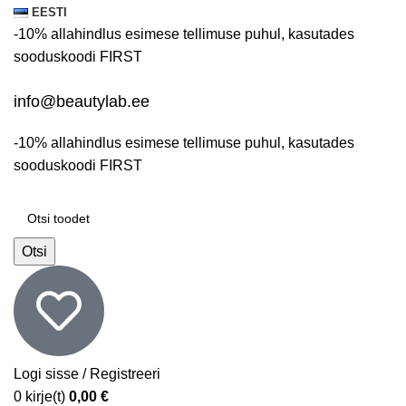
EESTI
-10% allahindlus esimese tellimuse puhul, kasutades
sooduskoodi
FIRST
info@beautylab.ee
-10% allahindlus esimese tellimuse puhul, kasutades
sooduskoodi
FIRST
Otsi
Logi sisse / Registreeri
0
kirje(t)
0,00
€