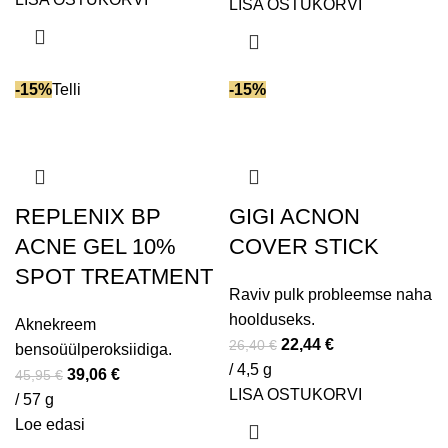
LISA OSTUKORVI
Niatsiinamiid (vit B3)
(22)
NMF
(5)
Omega-3
(4)
-15%
Telli
-15%
Omega-6
(7)
Omega-9
(3)
Õuna tüvirakud (Malus Domestica)
(4)
Pärmiekstrakt
(5)
PDRN
(1)
REPLENIX BP
GIGI AСNON
Peptiidid
(52)
ACNE GEL 10%
COVER STICK
Piimhape
(31)
SPOT TREATMENT
Põdrakanep
(7)
Raviv pulk probleemse naha
Polüglutamiinhape
(7)
hoolduseks.
Aknekreem
Polüsahhariidid
(8)
22,44
€
26,40
€
bensoüülperoksiidiga.
/ 4,5 g
Postbiootikumid
(1)
39,06
€
45,95
€
LISA OSTUKORVI
Prebiootikumid
(9)
/ 57 g
Loe edasi
Probiootikumid
(8)