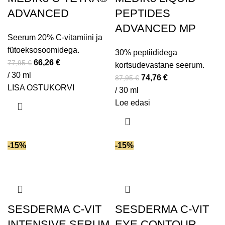
ADVANCED
PEPTIDES
ADVANCED MP
Seerum 20% C-vitamiini ja
fütoeksosoomidega.
30% peptiididega
66,26
€
77,95
€
kortsudevastane seerum.
/ 30 ml
74,76
€
87,95
€
LISA OSTUKORVI
/ 30 ml
Loe edasi
-15%
-15%
SESDERMA C-VIT
SESDERMA C-VIT
INTENSIVE SERUM
EYE CONTOUR