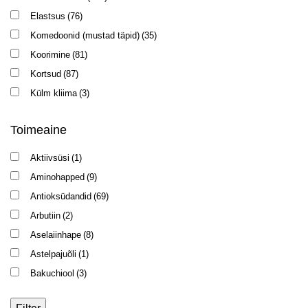
Elastsus
(76)
Komedoonid (mustad täpid)
(35)
Koorimine
(81)
Kortsud
(87)
Külm kliima
(3)
Kuperoos
(35)
Toimeaine
Laiendatud poorid
(38)
Pigmentatsioon
(56)
Aktiivsüsi
(1)
Punetus
(37)
Aminohapped
(9)
Rasune läige
(58)
Antioksüdandid
(69)
Roaccutane'i võtmine
(2)
Arbutiin
(2)
Rosaatsea
(18)
Aselaiinhape
(8)
Taastumine pärast koorimist / mikronõelumist
(15)
Astelpajuõli
(1)
Tumedad ringid
(17)
Bakuchiool
(3)
Tundlikkus
(67)
Bambuse pulber
(1)
Turselisus
(39)