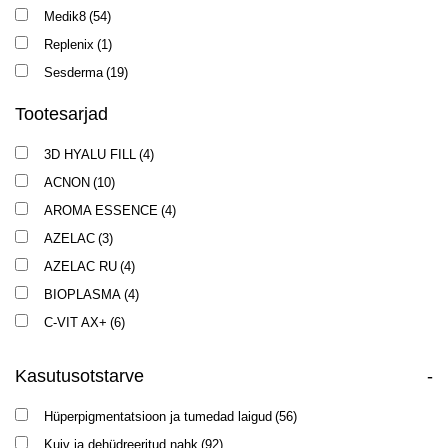
Medik8
(54)
Replenix
(1)
Sesderma
(19)
Tootesarjad
3D HYALU FILL
(4)
ACNON
(10)
AROMA ESSENCE
(4)
AZELAC
(3)
AZELAC RU
(4)
BIOPLASMA
(4)
C-VIT AX+
(6)
CITY NAP
(7)
Kasutusotstarve
-
ESTER C
(8)
EXOSES
(2)
Hüperpigmentatsioon ja tumedad laigud
(56)
FACTOR G
(1)
Kuiv ja dehüdreeritud nahk
(92)