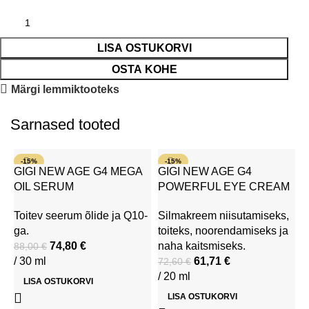
LISA OSTUKORVI
OSTA KOHE
Märgi lemmiktooteks
Sarnased tooted
-15%
-15%
GIGI NEW AGE G4 MEGA
GIGI NEW AGE G4
OIL SERUM
POWERFUL EYE CREAM
Toitev seerum õlide ja Q10-
Silmakreem niisutamiseks,
ga.
toiteks, noorendamiseks ja
74,80
€
naha kaitsmiseks.
88,00
€
/ 30 ml
61,71
€
72,60
€
/ 20 ml
LISA OSTUKORVI
M
LISA OSTUKORVI
R