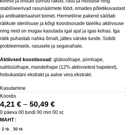
kiiresti ja lihtsalt surnud rakud, rasu ja mustuse ning
stabiliseerivad rasunäärmete tööd, omades põletikuvastast
ja antibakteriaalset toimet. Hermetiline pakend säilitab
rätikute steriilsuse ja kõigi koostisosade täieliku aktiivsuse
ning neid on mugav kasutada igal ajal ja igas kohas. Iga
rätik puhastab nahka õrnalt, jättes värske tunde. Sobib
probleemsele, rasusele ja seganahale.
Aktiivsed koostisosad:
glükoolhape, piimhape,
salitsüülhape, mandelhape (12% aktiivsetest hapetest),
hobukastani ekstrakt ja aaloe vera ekstrakt.
Kasutamine
Koostis
4,21
€
–
50,49
€
0
päeva
00
tundi
00
min
00
sc
MAHT
2 tk
30 tk