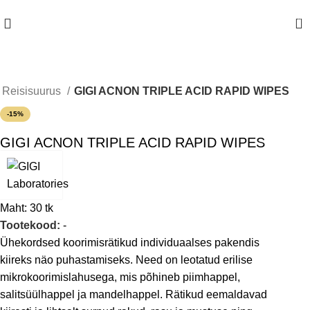
-10% allahindlus esimese tellimuse puhul, kasutades sooduskoodi
FIRST
0
Reisisuurus
GIGI ACNON TRIPLE ACID RAPID WIPES
-15%
GIGI ACNON TRIPLE ACID RAPID WIPES
Maht:
30 tk
Tootekood:
-
Ühekordsed koorimisrätikud individuaalses pakendis
kiireks näo puhastamiseks. Need on leotatud erilise
mikrokoorimislahusega, mis põhineb piimhappel,
salitsüülhappel ja mandelhappel. Rätikud eemaldavad