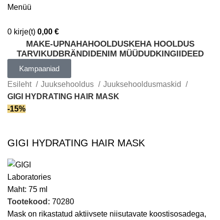
Menüü
0
kirje(t)
0,00
€
MAKE-UP
NAHAHOOLDUS
KEHA HOOLDUS
TARVIKUD
BRÄNDID
ENIM MÜÜDUD
KINGIIDEED
Kampaaniad
Esileht
Juuksehooldus
Juuksehooldusmaskid
GIGI HYDRATING HAIR MASK
-15%
GIGI HYDRATING HAIR MASK
Maht:
75 ml
Tootekood:
70280
Mask on rikastatud aktiivsete niisutavate koostisosadega,