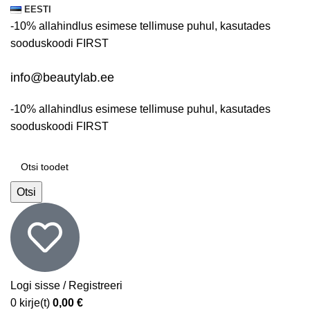
EESTI
-10% allahindlus esimese tellimuse puhul, kasutades
sooduskoodi
FIRST
info@beautylab.ee
-10% allahindlus esimese tellimuse puhul, kasutades
sooduskoodi
FIRST
Otsi
Logi sisse / Registreeri
0
kirje(t)
0,00
€