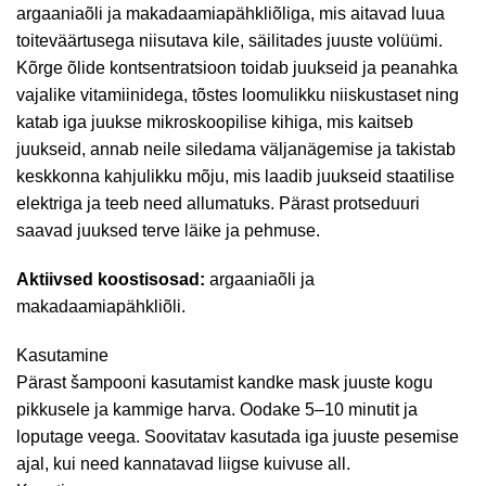
argaaniaõli ja makadaamiapähkliõliga, mis aitavad luua
toiteväärtusega niisutava kile, säilitades juuste volüümi.
Kõrge õlide kontsentratsioon toidab juukseid ja peanahka
vajalike vitamiinidega, tõstes loomulikku niiskustaset ning
katab iga juukse mikroskoopilise kihiga, mis kaitseb
juukseid, annab neile siledama väljanägemise ja takistab
keskkonna kahjulikku mõju, mis laadib juukseid staatilise
elektriga ja teeb need allumatuks. Pärast protseduuri
saavad juuksed terve läike ja pehmuse.
Aktiivsed koostisosad:
argaaniaõli ja
makadaamiapähkliõli.
Kasutamine
Pärast šampooni kasutamist kandke mask juuste kogu
pikkusele ja kammige harva. Oodake 5–10 minutit ja
loputage veega. Soovitatav kasutada iga juuste pesemise
ajal, kui need kannatavad liigse kuivuse all.