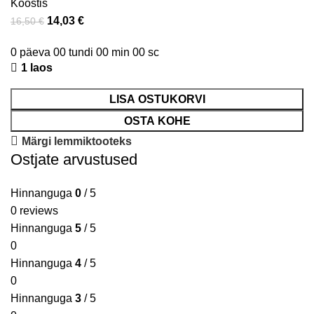
Koostis
14,03
€
16,50
€
0
päeva
00
tundi
00
min
00
sc
1 laos
LISA OSTUKORVI
OSTA KOHE
Märgi lemmiktooteks
Ostjate arvustused
Hinnanguga
0
/ 5
0 reviews
Hinnanguga
5
/ 5
0
Hinnanguga
4
/ 5
0
Hinnanguga
3
/ 5