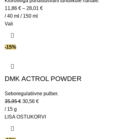
Klorofilliga puhastusvaht tundlikule nahale.
11,86
€
–
28,01
€
/ 40 ml / 150 ml
Vali
-15%
DMK ACTROL POWDER
Seboregulatiivne pulber.
35,95
€
30,56
€
/ 15 g
LISA OSTUKORVI