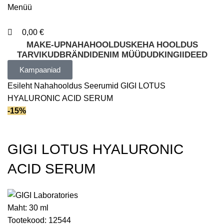
Menüü
0,00
€
MAKE-UP
NAHAHOOLDUS
KEHA HOOLDUS
TARVIKUD
BRÄNDID
ENIM MÜÜDUD
KINGIIDEED
Kampaaniad
Esileht
Nahahooldus
Seerumid
GIGI LOTUS
HYALURONIC ACID SERUM
-15%
GIGI LOTUS HYALURONIC
ACID SERUM
Maht:
30 ml
Tootekood:
12544