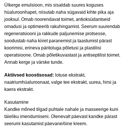
Ülkerge emulsioon, mis sisaldab suures koguses
hüaluroonhapet, niisutab naha sügavaid kihte pika aja
jooksul. Omab noorendavat toimet, antioksüdantseid
omadusi ja optimeerib rakuhingamist. Seerum suurendab
regeneratsiooni ja rakkude paljunemise protsesse,
soodustab naha kiiret paranemist ja taastumist pärast
koorimisi, erineva päritoluga põletusi ja plastilisi
operatsioone. Omab põletikuvastast ja antiseptilist toimet.
Annab kerge ja värske tunde.
Aktiivsed koostisosad:
lotuse ekstrakt,
naatriumhüaluroonaat, valge tee ekstrakt, uurea, hirsi ja
kaera ekstrakt.
Kasutamine
Kandke mõned tilgad puhtale nahale ja masseerige kuni
täieliku imendumiseni. Olenevalt päevast kandke pärast
seerumi kasutamist päevane/öine kreem.