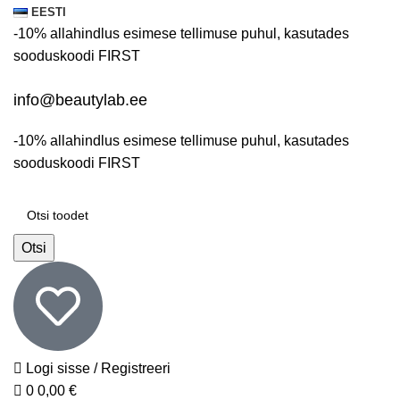
0
0
EESTI
-10% allahindlus esimese tellimuse puhul, kasutades
sooduskoodi
FIRST
info@beautylab.ee
-10% allahindlus esimese tellimuse puhul, kasutades
sooduskoodi
FIRST
Otsi
Logi sisse / Registreeri
0
0,00
€