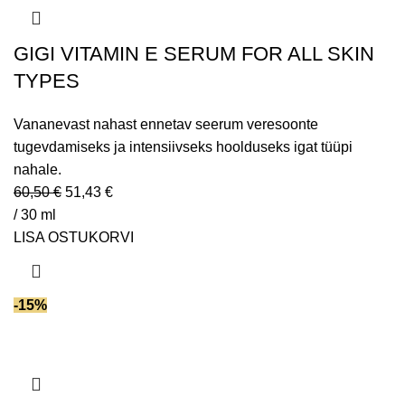
GIGI VITAMIN E SERUM FOR ALL SKIN
TYPES
Vananevast nahast ennetav seerum veresoonte
tugevdamiseks ja intensiivseks hoolduseks igat tüüpi
nahale.
60,50
€
51,43
€
/ 30 ml
LISA OSTUKORVI
-15%