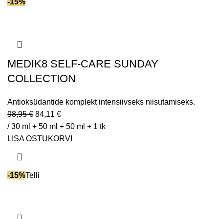
-15%
MEDIK8 SELF-CARE SUNDAY
COLLECTION
Antioksüdantide komplekt intensiivseks niisutamiseks.
98,95
€
84,11
€
/ 30 ml + 50 ml + 50 ml + 1 tk
LISA OSTUKORVI
-15%
Telli