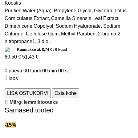
Koostis
Purified Water (Aqua), Propylene Glycol, Glycerin, Lotus
Corniculatus Extract, Camellia Sinensis Leaf Extract,
Dimethicone Copolyol, Sodium Hyaluronate, Sodium
Chloride, Cellulose Gum, Methyl Paraben, 2-bromo-2
nitropropane1, 3 diol.
Kuumakse al.
8,74
€
/ 6 kuud
60,50
€
51,43
€
0
päeva
00
tundi
00
min
00
sc
1 laos
LISA OSTUKORVI
Osta kohe
Märgi lemmiktooteks
Sarnased tooted
-15%