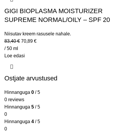
GIGI BIOPLASMA MOISTURIZER
SUPREME NORMAL/OILY – SPF 20
Niisutav kreem rasusele nahale.
83,40
€
70,89
€
/ 50 ml
Loe edasi
Ostjate arvustused
Hinnanguga
0
/ 5
0 reviews
Hinnanguga
5
/ 5
0
Hinnanguga
4
/ 5
0