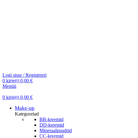
Logi sisse / Registreeri
0
kirje(t)
0,00
€
Menüü
0
kirje(t)
0,00
€
Make-up
Kategooriad
BB-kreemid
DD-kreemid
Mineraalpuudrid
CC-kreemid