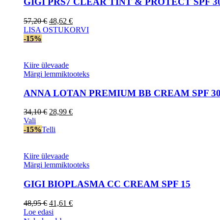
GIGI PRS7 CLEAR TINT & PROTECT SPF 3
Algne
Current
57,20
€
48,62
€
hind
price
LISA OSTUKORVI
oli:
is:
-15%
57,20 €.
48,62 €.
Kiire ülevaade
Märgi lemmiktooteks
ANNA LOTAN PREMIUM BB CREAM SPF 3
Algne
Current
34,10
€
28,99
€
This
hind
price
Vali
product
oli:
is:
-15%
Telli
has
34,10 €.
28,99 €.
multiple
variants.
Kiire ülevaade
The
Märgi lemmiktooteks
options
may
GIGI BIOPLASMA CC CREAM SPF 15
be
chosen
Algne
Current
48,95
€
41,61
€
on
hind
price
Loe edasi
the