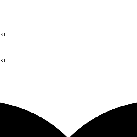
RST
RST