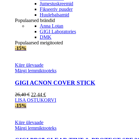
Jumestuskreemid
Fikseeriv puuder
Huulebalsamid
Populaarsed brändid
Anna Lotan
GIGI Laboratories
DMK
Populaarsed meigitooted
-15%
Kiire ülevaade
Märgi lemmiktooteks
GIGI AСNON COVER STICK
Algne
Current
26,40
€
22,44
€
hind
price
LISA OSTUKORVI
oli:
is:
-15%
26,40 €.
22,44 €.
Kiire ülevaade
Märgi lemmiktooteks