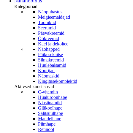
oli:
is:
Nahahooldus
product
48,95 €.
41,61 €.
Kategooriad
page
Näopuhastus
Meigieemaldajad
Toonikud
Seerumid
Päevakreemid
Öökreemid
Kael ja dekoltee
Näohapped
Päikesekaitse
Silmakreemid
Huulebalsamid
Koorijad
Näomaskid
Kingitusekomplektid
Aktivsed koostisosad
C-vitamiin
Hüaluroonhape
Niasiinamiid
Glükoolhape
Salitsüülhape
Mandelhape
Piimhape
Retinool