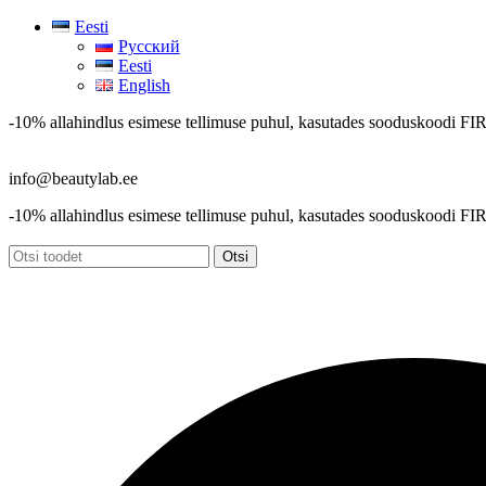
Eesti
Русский
Eesti
English
-10% allahindlus esimese tellimuse puhul, kasutades sooduskoodi
FI
info@beautylab.ee
-10% allahindlus esimese tellimuse puhul, kasutades sooduskoodi
FI
Otsi