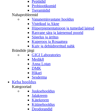
Peptiidid
Probiootikumid
Tseramiidid
Nahaprobleemid
Vananemisvastane hooldus
Vistrikud ja Akne
Hüperpigmentatsioon ja tumedad laigud
Rasvane sära ja laienenud poorid
Sügelus ja ärritus
Kuperoos ja Rosaatsea
Kuiv ja dehüdreeritud nahk
Brändide järgi
GIGI Laboratories
Medik8
Anna Lotan
DMK
Hikari
Sesderma
Keha hooldus
Kategooriad
Juuksehooldus
Jalakreem
Kätekreem
Küünehooldus
Deodorandid