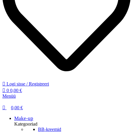
Logi sisse / Registreeri
0
0,00
€
Menüü
0,00
€
Make-up
Kategooriad
BB-kreemid