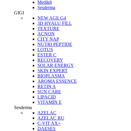
Medik8
Sesderma
GIGI
NEW AGE G4
3D HYALU FILL
TEXTURE
ACNON
CITY NAP
NUTRI PEPTIDE
LOTUS
ESTER C
RECOVERY
SOLAR ENERGY
SKIN EXPERT
BIOPLASMA
AROMA ESSENCE
RETIN A
SUN CARE
LIPACID
VITAMIN E
Sesderma
AZELAC
AZELAC RU
C-VIT AX+
DAESES