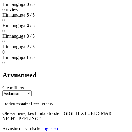
Hinnanguga
0
/ 5
0 reviews
Hinnanguga
5
/ 5
0
Hinnanguga
4
/ 5
0
Hinnanguga
3
/ 5
0
Hinnanguga
2
/ 5
0
Hinnanguga
1
/ 5
0
Arvustused
Clear filters
Tooteülevaateid veel ei ole.
Ole esimene, kes hindab toodet “GIGI TEXTURE SMART
NIGHT PEELING”
Arvustuse lisamiseks
logi sisse
.