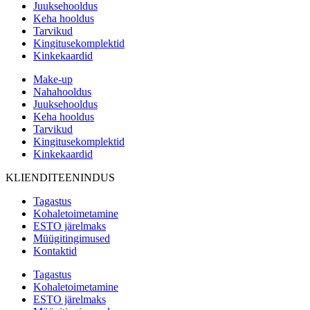
Juuksehooldus
Keha hooldus
Tarvikud
Kingitusekomplektid
Kinkekaardid
Make-up
Nahahooldus
Juuksehooldus
Keha hooldus
Tarvikud
Kingitusekomplektid
Kinkekaardid
KLIENDITEENINDUS
Tagastus
Kohaletoimetamine
ESTO järelmaks
Müügitingimused
Kontaktid
Tagastus
Kohaletoimetamine
ESTO järelmaks