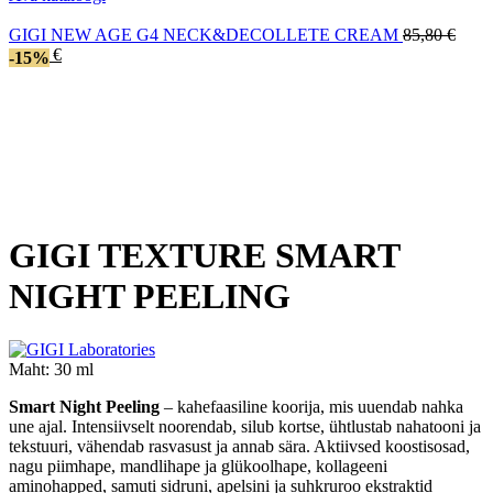
is:
46,20
39,27 €.
Algn
GIGI NEW AGE G4 NECK&DECOLLETE CREAM
85,80
€
Current
hind
72,93
€
-15%
price
oli:
is:
85,80
72,93 €.
GIGI TEXTURE SMART
NIGHT PEELING
Maht:
30 ml
Smart Night Peeling
– kahefaasiline koorija, mis uuendab nahka
une ajal. Intensiivselt noorendab, silub kortse, ühtlustab nahatooni ja
tekstuuri, vähendab rasvasust ja annab sära. Aktiivsed koostisosad,
nagu piimhape, mandlihape ja glükoolhape, kollageeni
aminohapped, samuti sidruni, apelsini ja suhkruroo ekstraktid