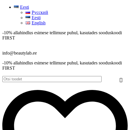
0
0
Eesti
Русский
Eesti
English
-10% allahindlus esimese tellimuse puhul, kasutades sooduskoodi
FIRST
info@beautylab.ee
-10% allahindlus esimese tellimuse puhul, kasutades sooduskoodi
FIRST