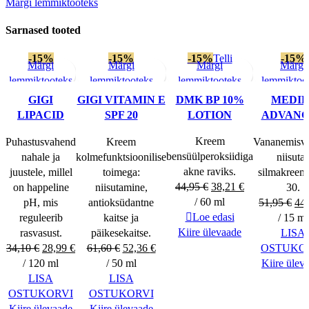
Märgi lemmiktooteks
NIGHT
PEELING
Sarnased tooted
kogus
-15%
-15%
-15%
Telli
-15%
Märgi
Märgi
Märgi
Märgi
lemmiktooteks
lemmiktooteks
lemmiktooteks
lemmiktoo
GIGI
GIGI VITAMIN E
DMK BP 10%
MEDIK
LIPACID
SPF 20
LOTION
ADVAN
FACE SOAP
HYDRATANT
DAY E
Kreem
Puhastusvahend
Kreem
Vananemisva
FOR NORMAL
PROTECT
bensüülperoksiidiga
nahale ja
kolmefunktsioonilise
niisuta
TO DRY SKIN
30
akne raviks.
juustele, millel
toimega:
silmakreem
Algne
Current
44,95
€
38,21
€
on happeline
niisutamine,
30.
hind
price
Al
/ 60 ml
pH, mis
antioksüdantne
51,95
€
44
oli:
is:
hin
Loe edasi
reguleerib
kaitse ja
/ 15 ml
44,95 €.
38,21 €.
oli:
Kiire ülevaade
rasvasust.
päikesekaitse.
LISA
Algne
Current
Algne
Current
51,
34,10
€
28,99
€
61,60
€
52,36
€
OSTUKO
hind
price
hind
price
/ 120 ml
/ 50 ml
Kiire ülev
oli:
is:
oli:
is:
LISA
LISA
34,10 €.
28,99 €.
61,60 €.
52,36 €.
OSTUKORVI
OSTUKORVI
Kiire ülevaade
Kiire ülevaade