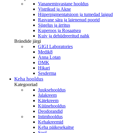
Vananemisvastane hooldus
Vistrikud ja Akne
Hüperpigmentatsioon ja tumedad laigud
Rasvane sära ja laienenud poorid
Sügelus ja ärritus
Kuperoos ja Rosaatsea
Kuiv ja dehüdreeritud nahk
Brändide järgi
GIGI Laboratories
Medik8
Anna Lotan
DMK
Hikari
Sesderma
Keha hooldus
Kategooriad
Juuksehooldus
Jalakreem
Kätekreem
Küünehooldus
Deodorandid
Intimhooldus
Kehakreemid
Keha päikesekaitse
Sool