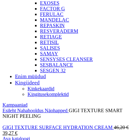
EXOSES
FACTOR G
FERULAC
MANDELAC
REPASKIN
RESVERADERM
RETIAGE
RETISIL
SALISES
SAMAY
SENSYSES CLEANSER
SESBALANCE
SESGEN 32
Enim müüdud
Kingiideed
Kinkekaardid
Kingitusekomplektid
Kampaaniad
Esileht
Nahahooldus
Näohapped
GIGI TEXTURE SMART
NIGHT PEELING
Algn
GIGI TEXTURE SURFACE HYDRATION CREAM
46,20
€
Current
hind
39,27
€
price
oli:
Ava kataloogi