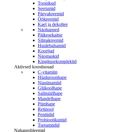
Toonikud
options
Seerumid
may
be
Päevakreemid
chosen
Öökreemid
on
Kael ja dekoltee
the
Näohapped
product
Päikesekaitse
page
Silmakreemid
Huulebalsamid
Koorijad
Näomaskid
Kingitusekomplektid
Aktivsed koostisosad
C-vitamiin
Hüaluroonhape
Niasiinamiid
Glükoolhape
Salitsüülhape
Mandelhape
Piimhape
Retinool
Peptiidid
Probiootikumid
Tseramiidid
Nahaprobleemid