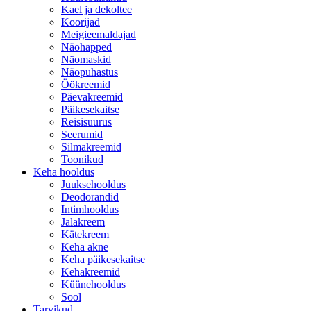
Kael ja dekoltee
Koorijad
Meigieemaldajad
Näohapped
Näomaskid
Näopuhastus
Öökreemid
Päevakreemid
Päikesekaitse
Reisisuurus
Seerumid
Silmakreemid
Toonikud
Keha hooldus
Juuksehooldus
Deodorandid
Intimhooldus
Jalakreem
Kätekreem
Keha akne
Keha päikesekaitse
Kehakreemid
Küünehooldus
Sool
Tarvikud