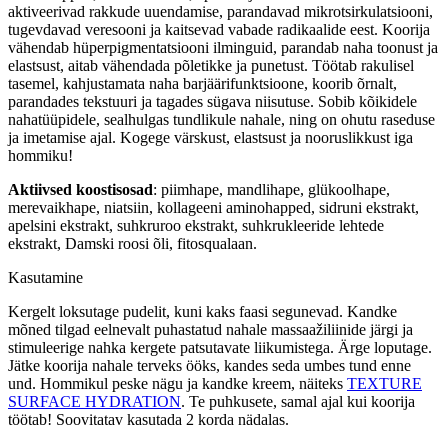
aktiveerivad rakkude uuendamise, parandavad mikrotsirkulatsiooni,
tugevdavad veresooni ja kaitsevad vabade radikaalide eest. Koorija
vähendab hüperpigmentatsiooni ilminguid, parandab naha toonust ja
elastsust, aitab vähendada põletikke ja punetust. Töötab rakulisel
tasemel, kahjustamata naha barjäärifunktsioone, koorib õrnalt,
parandades tekstuuri ja tagades sügava niisutuse. Sobib kõikidele
nahatüüpidele, sealhulgas tundlikule nahale, ning on ohutu raseduse
ja imetamise ajal. Kogege värskust, elastsust ja nooruslikkust iga
hommiku!
Aktiivsed koostisosad
: piimhape, mandlihape, glükoolhape,
merevaikhape, niatsiin, kollageeni aminohapped, sidruni ekstrakt,
apelsini ekstrakt, suhkruroo ekstrakt, suhkrukleeride lehtede
ekstrakt, Damski roosi õli, fitosqualaan.
Kasutamine
Kergelt loksutage pudelit, kuni kaks faasi segunevad. Kandke
mõned tilgad eelnevalt puhastatud nahale massaažiliinide järgi ja
stimuleerige nahka kergete patsutavate liikumistega. Ärge loputage.
Jätke koorija nahale terveks ööks, kandes seda umbes tund enne
und. Hommikul peske nägu ja kandke kreem, näiteks
TEXTURE
SURFACE HYDRATION
. Te puhkusete, samal ajal kui koorija
töötab! Soovitatav kasutada 2 korda nädalas.