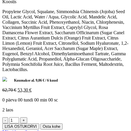
Koostis
Propylene Glycol, Squalane, Simmondsia Chinensis (Jojoba) Seed
Oil, Lactic Acid, Water / Aqua, Glycolic Acid, Mandelic Acid,
Collagen, Succinic Acid, Phenoxyethanol, Niacin, Chlorphenesin,
Vaccinium Myrtillus Fruit Extract, Caprylyl Glycol, Rosa
Damascena Flower Extract, Saccharum Officinarum (Sugar Canel
Extract, Citrus Aurantium Dulcis (Orange) Fruit Extract, Citrus
Limon (Lemon) Fruit Extract, Citronellol, Sodium Hyaluronate, 1,2-
Hexanediol, Geraniol, Acer Saccharum (Sugar Maple) Extract,
Eugenol, Benzyl Alcohol, Dimethylaminoethanol Tartrate, Gamma
Polyglumatic Acid, Propanediol, Alpha-Glucan Oligosaccharide,
Polymnia Sonchifolia Root Juice, Bacillus Ferment, Maltodextrin,
Lactobacillus.
Kuumakse al.
9,06
€
/ 6 kuud
Algne
Current
62,70
€
53,30
€
hind
price
0
päeva
00
tundi
00
min
00
sc
oli:
is:
62,70 €.
53,30 €.
2 laos
GIGI
TEXTURE
LISA OSTUKORVI
Osta kohe
SMART