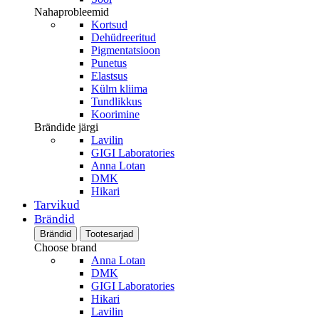
Nahaprobleemid
Kortsud
Dehüdreeritud
Pigmentatsioon
Punetus
Elastsus
Külm kliima
Tundlikkus
Koorimine
Brändide järgi
Lavilin
GIGI Laboratories
Anna Lotan
DMK
Hikari
Tarvikud
Brändid
Brändid
Tootesarjad
Choose brand
Anna Lotan
DMK
GIGI Laboratories
Hikari
Lavilin