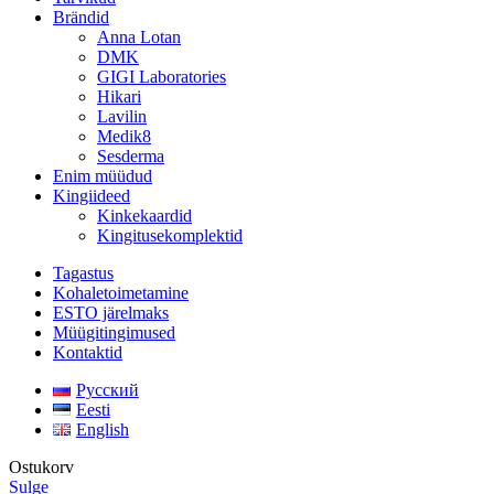
Brändid
Anna Lotan
DMK
GIGI Laboratories
Hikari
Lavilin
Medik8
Sesderma
Enim müüdud
Kingiideed
Kinkekaardid
Kingitusekomplektid
Tagastus
Kohaletoimetamine
ESTO järelmaks
Müügitingimused
Kontaktid
Русский
Eesti
English
Ostukorv
Sulge