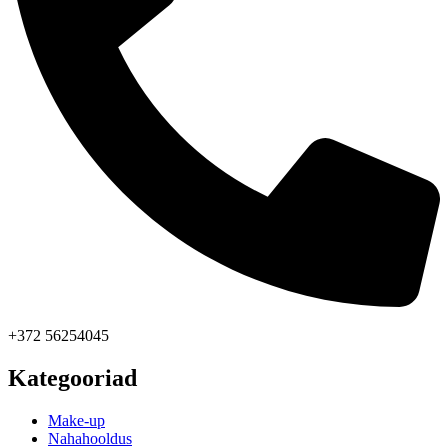
+372 56254045
Kategooriad
Make-up
Nahahooldus