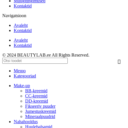
Müügitingimused
Kontaktid
Navigatsioon
Avaleht
Kontaktid
Avaleht
Kontaktid
© 2024 BEAUTYLAB.ee All Rights Reserved.
Меню
Kategooriad
Make-up
BB-kreemid
CC-kreemid
DD-kreemid
Fikseeriv puuder
Jumestuskreemid
Mineraalpuudrid
Nahahooldus
Huulebalsamid