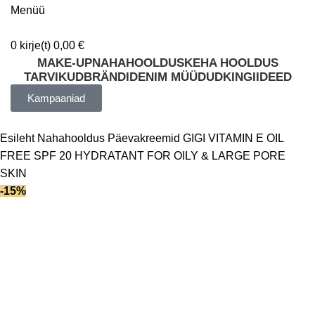
Menüü
0
kirje(t)
0,00
€
MAKE-UP
NAHAHOOLDUS
KEHA HOOLDUS
TARVIKUD
BRÄNDID
ENIM MÜÜDUD
KINGIIDEED
Kampaaniad
Esileht
Nahahooldus
Päevakreemid
GIGI VITAMIN E OIL
FREE SPF 20 HYDRATANT FOR OILY & LARGE PORE
SKIN
-15%