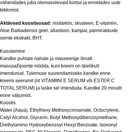
vähendades juba olemasolevaid kortse ja ennetades uute
tekkimist.
Aktiivsed koostisosad:
riisitärklis, skvaleen, E-vitamiin,
Aloe Barbadensis geel, allantoiin, kampar, pärmirakkude
seinte ekstrakt, BHT.
Kasutamine
Kandke puhtale nahale ja masseerige õrnalt
massaažijoonte mööda, kuni kreem on täielikult
imendunud. Tulemuse suurendamiseks kandke enne
kreemi seerumit (nt
VITAMIINI E SERUM
või
ESTER C
TOTAL SERUM
) ja laske sel imenduda. Kandke 20 minutit
enne väljumist.
Koostis
Water (Aqua), Ethylhexy Methoxycinnamate, Octocrylene,
Cetyl Alcohol, Glycerin, Butyl Methoxydibenzoymethane,
Diethylamino Hydroxybenzoyl Hexyl Benzoate, Isononyl