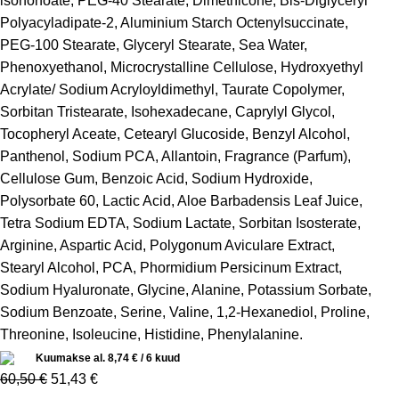
isononoate, PEG-40 Stearate, Dimethicone, Bis-Diglyceryl
Polyacyladipate-2, Aluminium Starch Octenylsuccinate,
PEG-100 Stearate, Glyceryl Stearate, Sea Water,
Phenoxyethanol, Microcrystalline Cellulose, Hydroxyethyl
Acrylate/ Sodium Acryloyldimethyl, Taurate Copolymer,
Sorbitan Tristearate, Isohexadecane, Caprylyl Glycol,
Tocopheryl Aceate, Cetearyl Glucoside, Benzyl Alcohol,
Panthenol, Sodium PCA, Allantoin, Fragrance (Parfum),
Cellulose Gum, Benzoic Acid, Sodium Hydroxide,
Polysorbate 60, Lactic Acid, Aloe Barbadensis Leaf Juice,
Tetra Sodium EDTA, Sodium Lactate, Sorbitan Isosterate,
Arginine, Aspartic Acid, Polygonum Aviculare Extract,
Stearyl Alcohol, PCA, Phormidium Persicinum Extract,
Sodium Hyaluronate, Glycine, Alanine, Potassium Sorbate,
Sodium Benzoate, Serine, Valine, 1,2-Hexanediol, Proline,
Threonine, Isoleucine, Histidine, Phenylalanine.
Kuumakse al.
8,74
€
/ 6 kuud
60,50
€
51,43
€