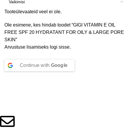
Tooteülevaateid veel ei ole.
Ole esimene, kes hindab toodet “GIGI VITAMIN E OIL
FREE SPF 20 HYDRATANT FOR OILY & LARGE PORE
SKIN”
Arvustuse lisamiseks
logi sisse
.
Continue with
Google
Beauty Culture OÜ (16071506)