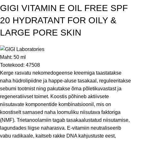
GIGI VITAMIN E OIL FREE SPF
20 HYDRATANT FOR OILY &
LARGE PORE SKIN
Maht:
50 ml
Tootekood:
47508
Kerge rasvatu nekomedogeense kreemiga taastatakse
naha hüdrolipiidne ja happe-aluse tasakaal, reguleeritakse
sebumi tootmist ning pakutakse õrna põletikuvastast ja
regeneratiivset toimet. Koostis põhineb aktiivsete
niisutavate komponentide kombinatsioonil, mis on
koostiselt sarnased naha loomuliku niisutava faktoriga
(NMF). Trietanoolamiin tagab tasakaalustatud niisutamise,
lagundades liigse naharasva. E-vitamiin neutraliseerib
vabu radikaale, kaitseb rakke DNA kahjustuste eest,