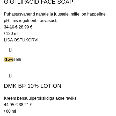
GIGI LIPACID FACE SOAP
Puhastusvahend nahale ja juustele, millel on happeline
pH, mis reguleerib rasvasust.
34,10
€
28,99
€
/ 120 ml
LISA OSTUKORVI
-15%
Telli
DMK BP 10% LOTION
Kreem bensüülperoksiidiga akne raviks.
44,95
€
38,21
€
/ 60 ml