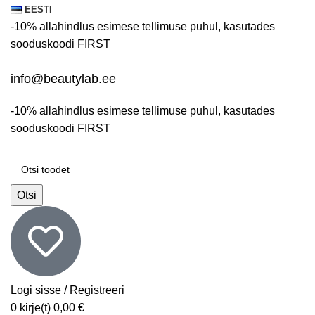
EESTI
-10% allahindlus esimese tellimuse puhul, kasutades
sooduskoodi
FIRST
info@beautylab.ee
-10% allahindlus esimese tellimuse puhul, kasutades
sooduskoodi
FIRST
Otsi
Logi sisse / Registreeri
0
kirje(t)
0,00
€