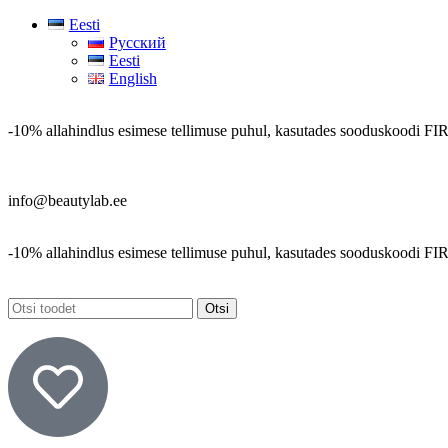
Eesti
Русский
Eesti
English
-10% allahindlus esimese tellimuse puhul, kasutades sooduskoodi
FI
info@beautylab.ee
-10% allahindlus esimese tellimuse puhul, kasutades sooduskoodi
FI
Otsi