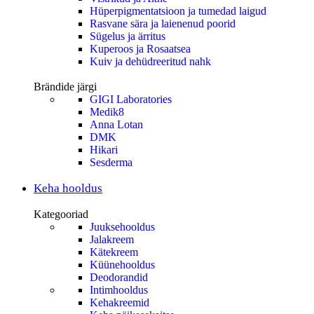
Hüperpigmentatsioon ja tumedad laigud
Rasvane sära ja laienenud poorid
Sügelus ja ärritus
Kuperoos ja Rosaatsea
Kuiv ja dehüdreeritud nahk
Brändide järgi
GIGI Laboratories
Medik8
Anna Lotan
DMK
Hikari
Sesderma
Keha hooldus
Kategooriad
Juuksehooldus
Jalakreem
Kätekreem
Küünehooldus
Deodorandid
Intimhooldus
Kehakreemid