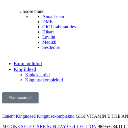
Choose brand
Anna Lotan
DMK
GIGI Laboratories
Hikari
Lavilin
Medik8
Sesderma
Enim müüdud
Kingiideed
Kinkekaardid
Kingitusekomplektid
Kampaaniad
Esileht
Kingiideed
Kingitusekomplektid
GIGI VITAMIN E THE 
MEDIK8 SELF-CARE SUNDAY COLLECTION
98,95
€
84,11
€