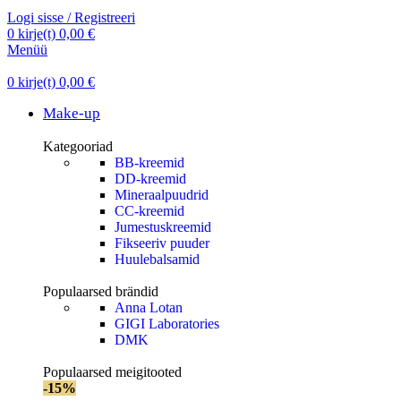
Logi sisse / Registreeri
0
kirje(t)
0,00
€
Menüü
0
kirje(t)
0,00
€
Make-up
Kategooriad
BB-kreemid
DD-kreemid
Mineraalpuudrid
CC-kreemid
Jumestuskreemid
Fikseeriv puuder
Huulebalsamid
Populaarsed brändid
Anna Lotan
GIGI Laboratories
DMK
Populaarsed meigitooted
-15%