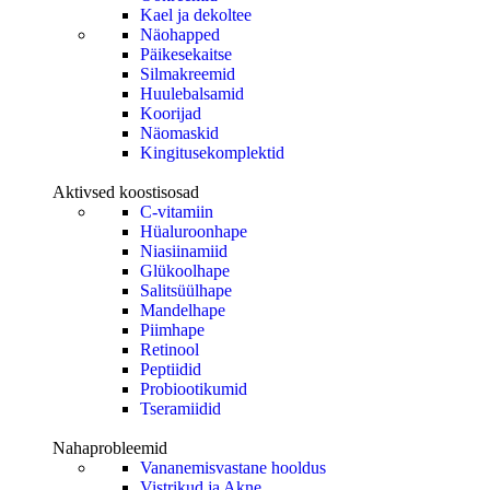
Kael ja dekoltee
Näohapped
Päikesekaitse
Silmakreemid
Huulebalsamid
Koorijad
Näomaskid
Kingitusekomplektid
Aktivsed koostisosad
C-vitamiin
Hüaluroonhape
Niasiinamiid
Glükoolhape
Salitsüülhape
Mandelhape
Piimhape
Retinool
Peptiidid
Probiootikumid
Tseramiidid
Nahaprobleemid
Vananemisvastane hooldus
Vistrikud ja Akne