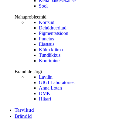
Keha päikesekaitse
Sool
Nahaprobleemid
Kortsud
Dehüdreeritud
Pigmentatsioon
Punetus
Elastsus
Külm kliima
Tundlikkus
Koorimine
Brändide järgi
Lavilin
GIGI Laboratories
Anna Lotan
DMK
Hikari
Tarvikud
Brändid