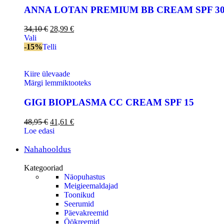
ANNA LOTAN PREMIUM BB CREAM SPF 3
34,10
€
28,99
€
Vali
-15%
Telli
Kiire ülevaade
Märgi lemmiktooteks
GIGI BIOPLASMA CC CREAM SPF 15
48,95
€
41,61
€
Loe edasi
Nahahooldus
Kategooriad
Näopuhastus
Meigieemaldajad
Toonikud
Seerumid
Päevakreemid
Öökreemid