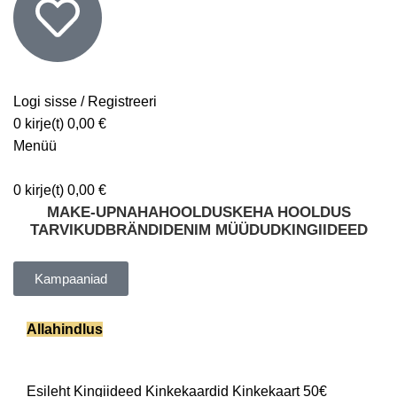
Logi sisse / Registreeri
0
kirje(t)
0,00
€
Menüü
0
kirje(t)
0,00
€
MAKE-UP
NAHAHOOLDUS
KEHA HOOLDUS
TARVIKUD
BRÄNDID
ENIM MÜÜDUD
KINGIIDEED
Kampaaniad
Allahindlus
Esileht
Kingiideed
Kinkekaardid
Kinkekaart 50€