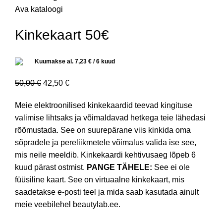
Ava kataloogi
Kinkekaart 50€
Kuumakse al.
7,23
€
/ 6 kuud
50,00
€
42,50
€
Meie elektroonilised kinkekaardid teevad kingituse
valimise lihtsaks ja võimaldavad hetkega teie lähedasi
rõõmustada. See on suurepärane viis kinkida oma
sõpradele ja pereliikmetele võimalus valida ise see,
mis neile meeldib. Kinkekaardi kehtivusaeg lõpeb 6
kuud pärast ostmist.
PANGE TÄHELE:
See ei ole
füüsiline kaart. See on virtuaalne kinkekaart, mis
saadetakse e-posti teel ja mida saab kasutada ainult
meie veebilehel beautylab.ee.