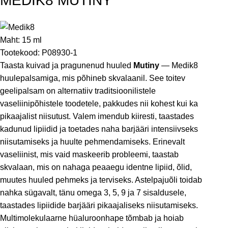
MEDIK8 MUTINY
Maht:
15 ml
Tootekood:
P08930-1
Taasta kuivad ja pragunenud huuled
Mutiny
— Medik8
huulepalsamiga, mis põhineb skvalaanil. See toitev
geelipalsam on alternatiiv traditsioonilistele
vaseliinipõhistele toodetele, pakkudes nii kohest kui ka
pikaajalist niisutust. Valem imendub kiiresti, taastades
kadunud lipiidid ja toetades naha barjääri intensiivseks
niisutamiseks ja huulte pehmendamiseks. Erinevalt
vaseliinist, mis vaid maskeerib probleemi, taastab
skvalaan, mis on nahaga peaaegu identne lipiid, õlid,
muutes huuled pehmeks ja terviseks. Astelpajuõli toidab
nahka sügavalt, tänu omega 3, 5, 9 ja 7 sisaldusele,
taastades lipiidide barjääri pikaajaliseks niisutamiseks.
Multimolekulaarne hüaluroonhape tõmbab ja hoiab