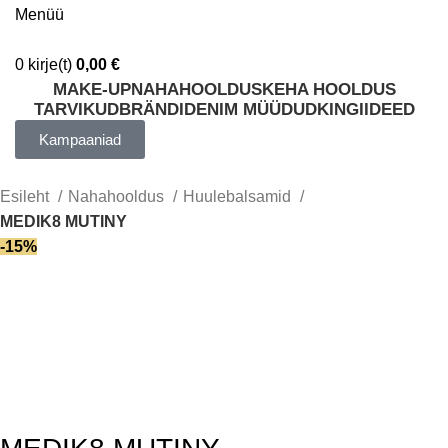
Menüü
0
kirje(t)
0,00
€
MAKE-UP
NAHAHOOLDUS
KEHA HOOLDUS
TARVIKUD
BRÄNDID
ENIM MÜÜDUD
KINGIIDEED
Kampaaniad
Esileht
Nahahooldus
Huulebalsamid
MEDIK8 MUTINY
-15%