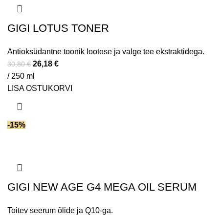
GIGI LOTUS TONER
Antioksüdantne toonik lootose ja valge tee ekstraktidega.
26,18
€
30,80
€
/ 250 ml
LISA OSTUKORVI
-15%
GIGI NEW AGE G4 MEGA OIL SERUM
Toitev seerum õlide ja Q10-ga.