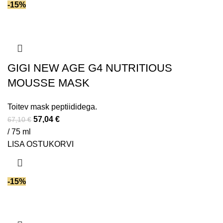
-15%
GIGI NEW AGE G4 NUTRITIOUS
MOUSSE MASK
Toitev mask peptiididega.
57,04
€
67,10
€
/ 75 ml
LISA OSTUKORVI
-15%