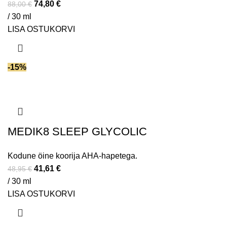
74,80
€
88,00
€
/ 30 ml
LISA OSTUKORVI
-15%
MEDIK8 SLEEP GLYCOLIC
Kodune öine koorija AHA-hapetega.
41,61
€
48,95
€
/ 30 ml
LISA OSTUKORVI