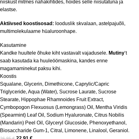
niiskust mitmes nahakihtides, hoides selle niisutatuna ja
elastse.
Aktiivsed koostisosad:
looduslik skvalaan, astelpajuõli,
multimolekulaarne hüaluroonhape.
Kasutamine
Kandke huultele õhuke kiht vastavalt vajadusele.
Mutiny
‘t
saab kasutada ka huuleöömaskina, kandes enne
magamaminekut paksu kihi.
Koostis
Squalane, Glycerin, Dimethicone, Caprylic/Capric
Triglyceride, Aqua (Water), Sucrose Laurate, Sucrose
Stearate, Hippophae Rhamnoides Fruit Extract,
Cymbopogon Flexuosus (Lemongrass) Oil, Mentha Viridis
(Spearmint) Leaf Oil, Sodium Hyaluronate, Citrus Nobilis
(Mandarin) Peel Oil, Glyceryl Glucoside, Phenoxyethanol,
Biosaccharide Gum-1, Citral, Limonene, Linalool, Geraniol.
22,91
€
26,95
€