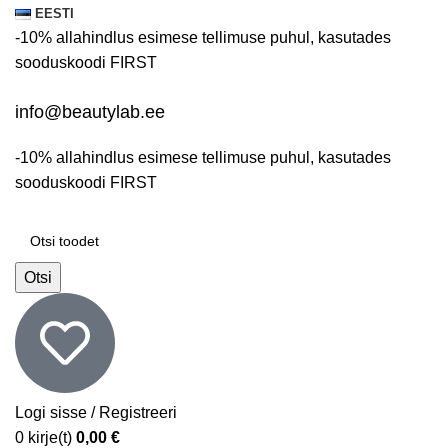
EESTI
-10% allahindlus esimese tellimuse puhul, kasutades
sooduskoodi
FIRST
info@beautylab.ee
-10% allahindlus esimese tellimuse puhul, kasutades
sooduskoodi
FIRST
Otsi
Logi sisse / Registreeri
0
kirje(t)
0,00
€