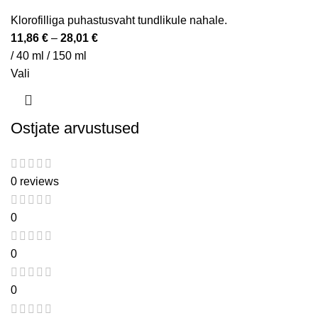
Klorofilliga puhastusvaht tundlikule nahale.
11,86
€
–
28,01
€
/ 40 ml / 150 ml
Vali
Ostjate arvustused
0 reviews
0
0
0