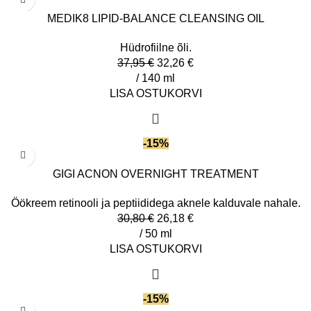
MEDIK8 LIPID-BALANCE CLEANSING OIL
Hüdrofiilne õli.
37,95
€
32,26
€
/ 140 ml
LISA OSTUKORVI
-15%
GIGI ACNON OVERNIGHT TREATMENT
Öökreem retinooli ja peptiididega aknele kalduvale nahale.
30,80
€
26,18
€
/ 50 ml
LISA OSTUKORVI
-15%