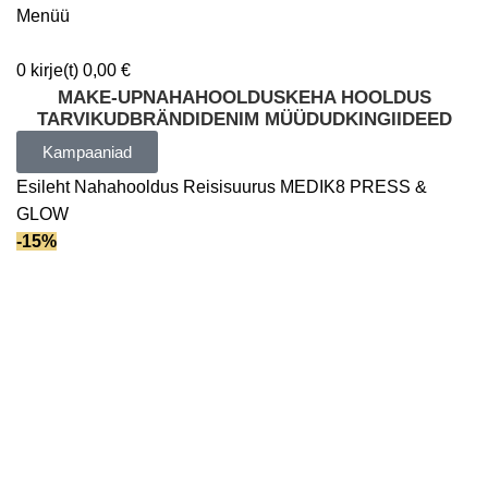
Menüü
0
kirje(t)
0,00
€
MAKE-UP
NAHAHOOLDUS
KEHA HOOLDUS
TARVIKUD
BRÄNDID
ENIM MÜÜDUD
KINGIIDEED
Kampaaniad
Esileht
Nahahooldus
Reisisuurus
MEDIK8 PRESS &
GLOW
-15%