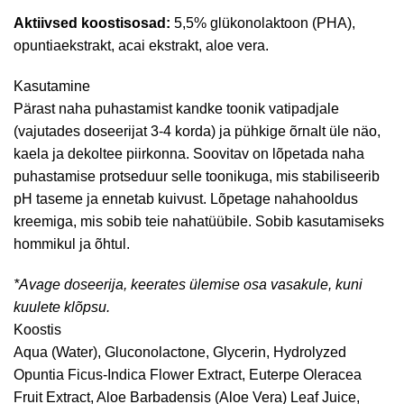
Aktiivsed koostisosad:
5,5% glükonolaktoon (PHA),
opuntiaekstrakt, acai ekstrakt, aloe vera.
Kasutamine
Pärast naha puhastamist kandke toonik vatipadjale
(vajutades doseerijat 3-4 korda) ja pühkige õrnalt üle näo,
kaela ja dekoltee piirkonna. Soovitav on lõpetada naha
puhastamise protseduur selle toonikuga, mis stabiliseerib
pH taseme ja ennetab kuivust. Lõpetage nahahooldus
kreemiga, mis sobib teie nahatüübile. Sobib kasutamiseks
hommikul ja õhtul.
*Avage doseerija, keerates ülemise osa vasakule, kuni
kuulete klõpsu.
Koostis
Aqua (Water), Gluconolactone, Glycerin, Hydrolyzed
Opuntia Ficus-Indica Flower Extract, Euterpe Oleracea
Fruit Extract, Aloe Barbadensis (Aloe Vera) Leaf Juice,