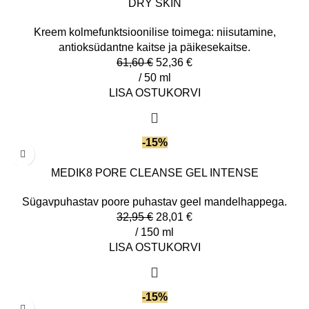
DRY SKIN
Kreem kolmefunktsioonilise toimega: niisutamine,
antioksüdantne kaitse ja päikesekaitse.
61,60
€
52,36
€
/ 50 ml
LISA OSTUKORVI
-15%
MEDIK8 PORE CLEANSE GEL INTENSE
Sügavpuhastav poore puhastav geel mandelhappega.
32,95
€
28,01
€
/ 150 ml
LISA OSTUKORVI
-15%