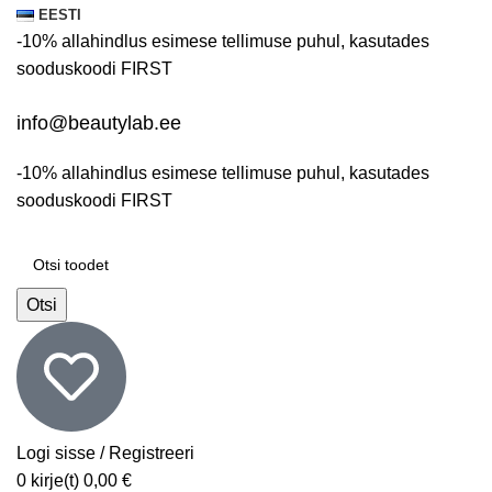
EESTI
-10% allahindlus esimese tellimuse puhul, kasutades
sooduskoodi
FIRST
info@beautylab.ee
-10% allahindlus esimese tellimuse puhul, kasutades
sooduskoodi
FIRST
Otsi
Logi sisse / Registreeri
0
kirje(t)
0,00
€