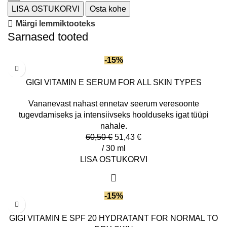
LISA OSTUKORVI
Osta kohe
Märgi lemmiktooteks
Sarnased tooted
-15%
GIGI VITAMIN E SERUM FOR ALL SKIN TYPES
Vananevast nahast ennetav seerum veresoonte
tugevdamiseks ja intensiivseks hoolduseks igat tüüpi
nahale.
60,50
€
51,43
€
/ 30 ml
LISA OSTUKORVI
-15%
GIGI VITAMIN E SPF 20 HYDRATANT FOR NORMAL TO