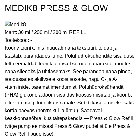
MEDIK8 PRESS & GLOW
Maht:
30 ml / 200 ml / 200 ml REFILL
Tootekood:
-
Kooriv toonik, mis muudab naha tekstuuri, toidab ja
taastab, parandades jume. Polühüdroksühendite sisalduse
tõttu eemaldab toonik tõhusalt surnud naharakud, muutes
naha siledaks ja ühtlasemaks. See parandab naha pinda,
soodustades aktiivsete koostisosade, nagu C- ja A-
vitamiinide, paremat imendumist. Polühüdroksühendit
(PHA) glükonolaktooni sisaldav koostis niisutab ja koorib,
olles õrn isegi tundlikule nahale. Sobib kasutamiseks kaks
korda päevas (hommikul ja õhtul). Saadaval
keskkonnasõbralikus täitepakendis — Press & Glow Refill
(viige pump eelmisest Press & Glow pudelist üle Press &
Glow Refill pudelisse).