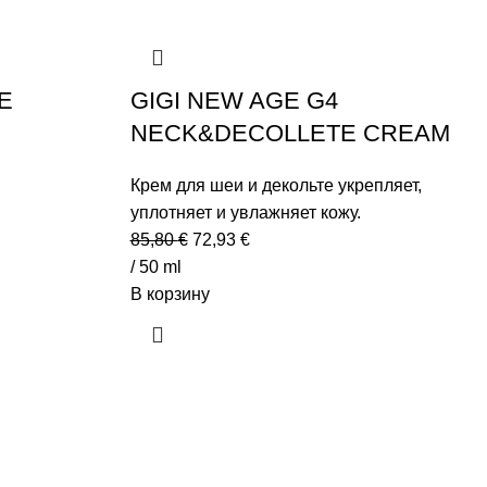
E
GIGI NEW AGE G4
NECK&DECOLLETE CREAM
Крем для шеи и декольте укрепляет,
уплотняет и увлажняет кожу.
Первоначальная
Текущая
85,80
€
72,93
€
цена
цена:
/ 50 ml
составляла
72,93 €.
В корзину
85,80 €.