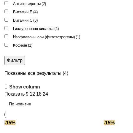
Антиоксиданты
(2)
Витамин E
(4)
Витамин С
(3)
Гиалуроновая кислота
(4)
Изофлавоны сои (фитоэстрогены)
(1)
Кофеин
(1)
Лецитин
(1)
Фильтр
Пептиды
(3)
Полиглутаминовая кислота
(1)
Сортировка:
Показаны все результаты (4)
Ресвератрол
(1)
самые
Show column
Ретинил ретиноат(витамин А)
(1)
недавние
Показать
9
12
18
24
Сквалан
(1)
Факторы роста
(1)
Церамиды
(2)
Экстракты растений
(2)
-15%
-15%