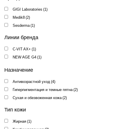
GIGI Laboratories
(1)
Medik8
(2)
Sesderma
(1)
Линии бренда
C-VIT AX+
(1)
NEW AGE G4
(1)
Назначение
Антивозрастной уход
(4)
Гиперпигментация и темные пятна
(2)
Сухая и обезвоженная кожа
(2)
Тип кожи
Жирная
(1)