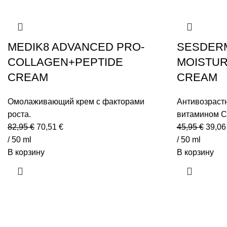
MEDIK8 ADVANCED PRO-
SESDERM
COLLAGEN+PEPTIDE
MOISTUR
CREAM
CREAM
Омолаживающий крем с факторами
Антивозраст
роста.
витамином C
Первоначальная
Текущая
Перв
82,95
€
70,51
€
45,95
€
39,0
цена
цена:
цена
/ 50 ml
/ 50 ml
составляла
70,51 €.
соста
В корзину
В корзину
82,95 €.
45,95 