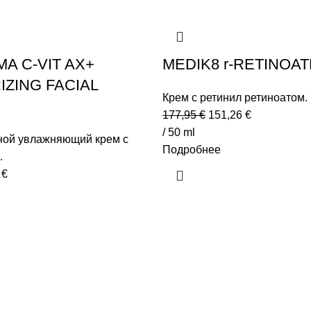
A C-VIT AX+
MEDIK8 r-RETINOAT
IZING FACIAL
Крем с ретинил ретиноатом.
Первоначальная
Текущая
177,95
€
151,26
€
цена
цена:
/ 50 ml
ной увлажняющий крем с
составляла
151,26 €.
Подробнее
.
177,95 €.
оначальная
Текущая
6
€
цена:
вляла
39,06 €.
€.