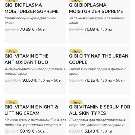
-15%
-15%
GIGI BIOPLASMA
GIGI BIOPLASMA
ПРОДАНО
ПРОДАНО
MOISTURIZER SUPREME
MOISTURIZER SUPREME
NORMAL/DRY — SPF 20
NORMAL/OILY — SPF 20
Увлажняющий крем для сухой
Увлажняющий крем для жирной
кожи.
кожи.
83,40
€
70,89
€
83,40
€
70,89
€
/ 50 мл
/ 50 мл
Подробнее
Подробнее
-15%
-15%
GIGI VITAMIN E THE
GIGI CITY NAP THE URBAN
ПРОДАНО
ANTIOXIDANT DUO
COUPLE
Антиоксидантный набор: дневной и
Набор City Nap: серум и дневной
ночной крем.
крем.
110,00
€
93,50
€
91,95
€
78,16
€
/ 50 мл + 50 мл
/ 30 мл + 50 мл
Подробнее
В корзину
-15%
-15%
GIGI VITAMIN E NIGHT &
GIGI VITAMIN E SERUM FOR
LIFTING CREAM
ALL SKIN TYPES
Ночной крем с витамином Е и A для
Сыворотка для предотвращения
лифтинга, укрепления сосудов и
старения, укрепления сосудов и
стимуляции обновления кожи.
интенсивного ухода за кожей
59,40
€
50,49
€
60,50
€
51,43
€
/ 50 ml
/ 30 ml
любого типа.