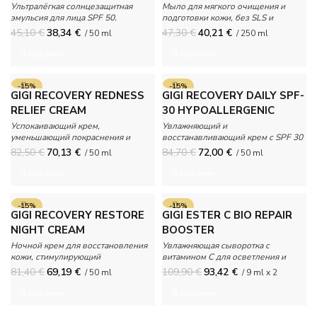
SPF 50
Ультралёгкая солнцезащитная
Мыло для мягкого очищения и
эмульсия для лица SPF 50.
подготовки кожи, без SLS и
консервантов.
45,10
€
38,34
€
47,30
€
40,21
€
/ 50 ml
/ 250 ml
В корзину
В корзину
-15%
-15%
GIGI RECOVERY REDNESS
GIGI RECOVERY DAILY SPF-
RELIEF CREAM
30 HYPOALLERGENIC
Успокаивающий крем,
Увлажняющий и
уменьшающий покраснения и
восстанавливающий крем с SPF 30
отечность.
для защиты от солнца.
82,50
€
70,13
€
84,70
€
72,00
€
/ 50 ml
/ 50 ml
В корзину
В корзину
-15%
-15%
GIGI RECOVERY RESTORE
GIGI ESTER C BIO REPAIR
NIGHT CREAM
BOOSTER
Ночной крем для восстановления
Увлажняющая сыворотка с
кожи, стимулирующий
витамином С для осветления и
регенерацию.
выравнивания тона кожи.
81,40
€
69,19
€
109,90
€
93,42
€
/ 50 ml
/ 9 ml x 2
В корзину
В корзину