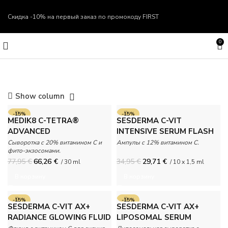
Скидка -10% на первый заказ по промокоду
FIRST
0
Show column
-15%
-15%
MEDIK8 C-TETRA®
SESDERMA C-VIT
ADVANCED
INTENSIVE SERUM FLASH
EFFECT AMPOULES
Сыворотка с 20% витамином C и
Ампулы с 12% витамином С.
фито-экзосомами.
77,95
€
66,26
€
34,95
€
29,71
€
/ 30 ml
/ 10 x 1,5 ml
В корзину
В корзину
-15%
-15%
SESDERMA C-VIT AX+
SESDERMA C-VIT AX+
RADIANCE GLOWING FLUID
LIPOSOMAL SERUM