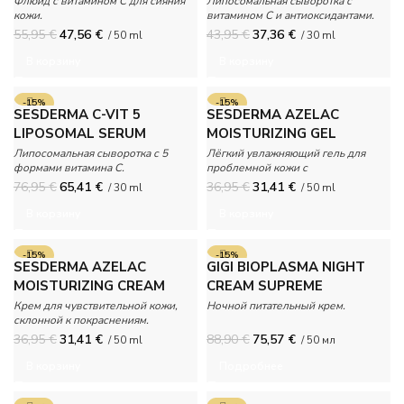
Флюид с витамином C для сияния
Липосомальная сыворотка с
кожи.
витамином С и антиоксидантами.
55,95
€
47,56
€
43,95
€
37,36
€
/ 50 ml
/ 30 ml
В корзину
В корзину
-15%
-15%
SESDERMA C-VIT 5
SESDERMA AZELAC
LIPOSOMAL SERUM
MOISTURIZING GEL
Липосомальная сыворотка с 5
Лёгкий увлажняющий гель для
формами витамина С.
проблемной кожи с
покраснениями.
76,95
€
65,41
€
36,95
€
31,41
€
/ 30 ml
/ 50 ml
В корзину
В корзину
-15%
-15%
SESDERMA AZELAC
GIGI BIOPLASMA NIGHT
ПРОДАНО
MOISTURIZING CREAM
CREAM SUPREME
Крем для чувствительной кожи,
Ночной питательный крем.
склонной к покраснениям.
36,95
€
31,41
€
88,90
€
75,57
€
/ 50 ml
/ 50 мл
В корзину
Подробнее