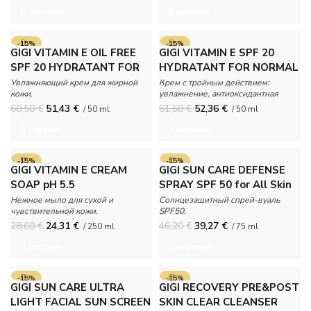
В корзину
В корзину
-15%
-15%
GIGI VITAMIN E OIL FREE
GIGI VITAMIN E SPF 20
SPF 20 HYDRATANT FOR
HYDRATANT FOR NORMAL
OILY & LARGE PORE SKIN
TO DRY SKIN
Увлажняющий крем для жирной
Крем с тройным действием:
кожи.
увлажнение, антиоксидантная
защита и солнцезащита.
60,50
€
51,43
€
61,60
€
52,36
€
/ 50 ml
/ 50 ml
В корзину
В корзину
-15%
-15%
GIGI VITAMIN E CREAM
GIGI SUN CARE DEFENSE
SOAP pH 5.5
SPRAY SPF 50 for All Skin
Type
Нежное мыло для сухой и
Солнцезащитный спрей-вуаль
чувствительной кожи.
SPF50.
28,60
€
24,31
€
46,20
€
39,27
€
/ 250 ml
/ 75 ml
В корзину
В корзину
-15%
-15%
GIGI SUN CARE ULTRA
GIGI RECOVERY PRE&POST
LIGHT FACIAL SUN SCREEN
SKIN CLEAR CLEANSER