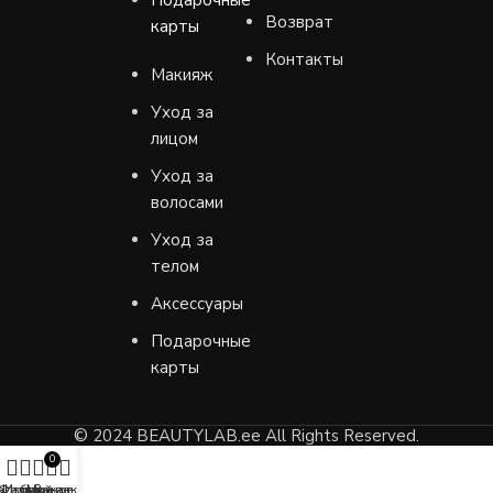
Подарочные
Возврат
карты
Контакты
Макияж
Уход за
лицом
Уход за
волосами
Уход за
телом
Аксессуары
Подарочные
карты
© 2024 BEAUTYLAB.ee All Rights Reserved.
0
агазин
Фильтры
Избранное
Мой аккаунт
Заказ