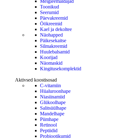
Meigieemaldajad
Toonikud
Seerumid
Päevakreemid
Öökreemid
Kael ja dekoltee
Näohapped
Päikesekaitse
Silmakreemid
Huulebalsamid
Koorijad
Näomaskid
Kingitusekomplektid
Aktivsed koostisosad
C-vitamiin
Hüaluroonhape
Niasiinamiid
Glükoolhape
Salitsüülhape
Mandelhape
Piimhape
Retinool
Peptiidid
Probiootikumid