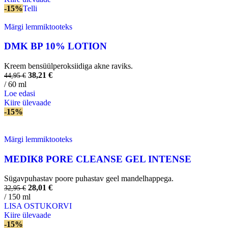
-15%
Telli
Märgi lemmiktooteks
DMK BP 10% LOTION
Kreem bensüülperoksiidiga akne raviks.
38,21
€
44,95
€
/ 60 ml
Loe edasi
Kiire ülevaade
-15%
Märgi lemmiktooteks
MEDIK8 PORE CLEANSE GEL INTENSE
Sügavpuhastav poore puhastav geel mandelhappega.
28,01
€
32,95
€
/ 150 ml
LISA OSTUKORVI
Kiire ülevaade
-15%