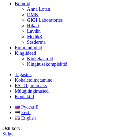
Brändid
Anna Lotan
DMK
GIGI Laboratories
Hikari
Lavilin
Medik8
Sesderma
Enim müüdud
Kingiideed
Kinkekaardid
Kingitusekomplektid
Tagastus
Kohaletoimetamine
ESTO järelmaks
Müügitingimused
Kontaktid
Русский
Eesti
English
Ostukorv
Sulge