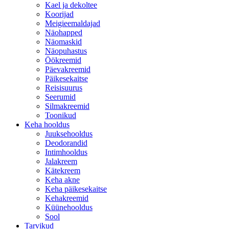
Kael ja dekoltee
Koorijad
Meigieemaldajad
Näohapped
Näomaskid
Näopuhastus
Öökreemid
Päevakreemid
Päikesekaitse
Reisisuurus
Seerumid
Silmakreemid
Toonikud
Keha hooldus
Juuksehooldus
Deodorandid
Intimhooldus
Jalakreem
Kätekreem
Keha akne
Keha päikesekaitse
Kehakreemid
Küünehooldus
Sool
Tarvikud