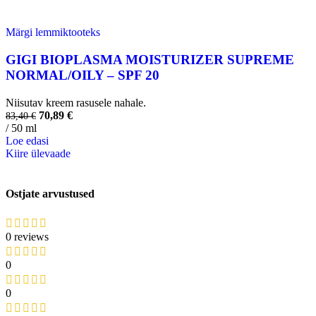
Märgi lemmiktooteks
GIGI BIOPLASMA MOISTURIZER SUPREME
NORMAL/OILY – SPF 20
Niisutav kreem rasusele nahale.
70,89
€
83,40
€
/ 50 ml
Loe edasi
Kiire ülevaade
Ostjate arvustused
0 reviews
0
0