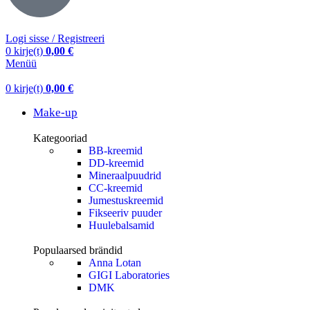
Logi sisse / Registreeri
0
kirje(t)
0,00
€
Menüü
0
kirje(t)
0,00
€
Make-up
Kategooriad
BB-kreemid
DD-kreemid
Mineraalpuudrid
CC-kreemid
Jumestuskreemid
Fikseeriv puuder
Huulebalsamid
Populaarsed brändid
Anna Lotan
GIGI Laboratories
DMK