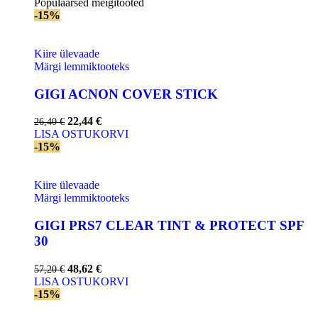
Populaarsed meigitooted
-15%
Kiire ülevaade
Märgi lemmiktooteks
GIGI AСNON COVER STICK
22,44
€
26,40
€
LISA OSTUKORVI
-15%
Kiire ülevaade
Märgi lemmiktooteks
GIGI PRS7 CLEAR TINT & PROTECT SPF
30
48,62
€
57,20
€
LISA OSTUKORVI
-15%