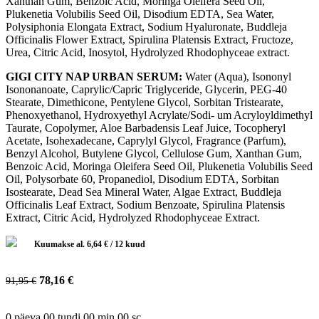
Xanthan Gum, Benzoic Acid, Moringa Oleifera Seed Oil,
Plukenetia Volubilis Seed Oil, Disodium EDTA, Sea Water,
Polysiphonia Elongata Extract, Sodium Hyaluronate, Buddleja
Officinalis Flower Extract, Spirulina Platensis Extract, Fructoze,
Urea, Citric Acid, Inosytol, Hydrolyzed Rhodophyceae extract.
GIGI CITY NAP URBAN SERUM:
Water (Aqua), Isononyl
Isononanoate, Caprylic/Capric Triglyceride, Glycerin, PEG-40
Stearate, Dimethicone, Pentylene Glycol, Sorbitan Tristearate,
Phenoxyethanol, Hydroxyethyl Acrylate/Sodi- um Acryloyldimethyl
Taurate, Copolymer, Aloe Barbadensis Leaf Juice, Tocopheryl
Acetate, Isohexadecane, Caprylyl Glycol, Fragrance (Parfum),
Benzyl Alcohol, Butylene Glycol, Cellulose Gum, Xanthan Gum,
Benzoic Acid, Moringa Oleifera Seed Oil, Plukenetia Volubilis Seed
Oil, Polysorbate 60, Propanediol, Disodium EDTA, Sorbitan
Isostearate, Dead Sea Mineral Water, Algae Extract, Buddleja
Officinalis Leaf Extract, Sodium Benzoate, Spirulina Platensis
Extract, Citric Acid, Hydrolyzed Rhodophyceae Extract.
Kuumakse al.
6,64
€
/ 12 kuud
78,16
€
91,95
€
0
päeva
00
tundi
00
min
00
sc