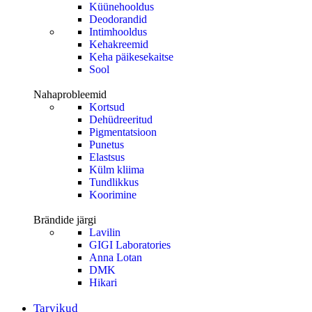
Küünehooldus
Deodorandid
Intimhooldus
Kehakreemid
Keha päikesekaitse
Sool
Nahaprobleemid
Kortsud
Dehüdreeritud
Pigmentatsioon
Punetus
Elastsus
Külm kliima
Tundlikkus
Koorimine
Brändide järgi
Lavilin
GIGI Laboratories
Anna Lotan
DMK
Hikari
Tarvikud