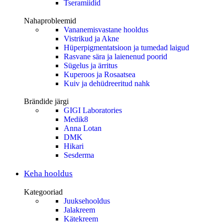
Tseramiidid
Nahaprobleemid
Vananemisvastane hooldus
Vistrikud ja Akne
Hüperpigmentatsioon ja tumedad laigud
Rasvane sära ja laienenud poorid
Sügelus ja ärritus
Kuperoos ja Rosaatsea
Kuiv ja dehüdreeritud nahk
Brändide järgi
GIGI Laboratories
Medik8
Anna Lotan
DMK
Hikari
Sesderma
Keha hooldus
Kategooriad
Juuksehooldus
Jalakreem
Kätekreem