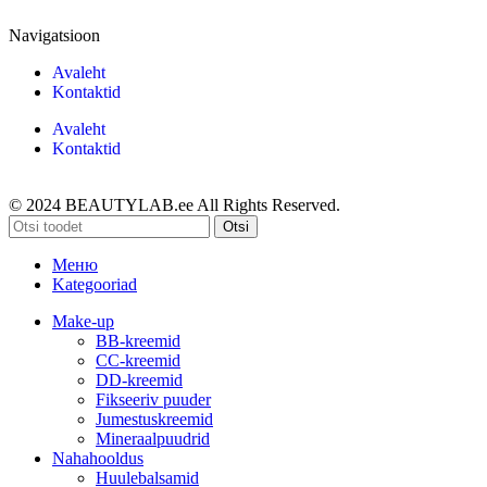
Navigatsioon
Avaleht
Kontaktid
Avaleht
Kontaktid
© 2024 BEAUTYLAB.ee All Rights Reserved.
Otsi
Меню
Kategooriad
Make-up
BB-kreemid
CC-kreemid
DD-kreemid
Fikseeriv puuder
Jumestuskreemid
Mineraalpuudrid
Nahahooldus
Huulebalsamid