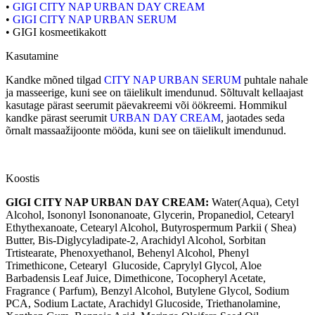
•
GIGI CITY NAP URBAN DAY CREAM
•
GIGI CITY NAP URBAN SERUM
• GIGI kosmeetikakott
Kasutamine
Kandke mõned tilgad
CITY NAP URBAN SERUM
puhtale nahale
ja masseerige, kuni see on täielikult imendunud. Sõltuvalt kellaajast
kasutage pärast seerumit päevakreemi või öökreemi. Hommikul
kandke pärast seerumit
URBAN DAY CREAM
, jaotades seda
õrnalt massaažijoonte mööda, kuni see on täielikult imendunud.
Koostis
GIGI CITY NAP URBAN DAY CREAM:
Water(Aqua), Cetyl
Alcohol, Isononyl Isononanoate, Glycerin, Propanediol, Cetearyl
Ethythexanoate, Cetearyl Alcohol, Butyrospermum Parkii ( Shea)
Butter, Bis-Diglycyladipate-2, Arachidyl Alcohol, Sorbitan
Trtistearate, Phenoxyethanol, Behenyl Alcohol, Phenyl
Trimethicone, Cetearyl Glucoside, Caprylyl Glycol, Aloe
Barbadensis Leaf Juice, Dimethicone, Tocopheryl Acetate,
Fragrance ( Parfum), Benzyl Alcohol, Butylene Glycol, Sodium
PCA, Sodium Lactate, Arachidyl Glucoside, Triethanolamine,