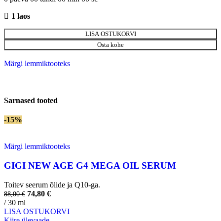
1 laos
LISA OSTUKORVI
Osta kohe
Märgi lemmiktooteks
Sarnased tooted
-15%
Märgi lemmiktooteks
GIGI NEW AGE G4 MEGA OIL SERUM
Toitev seerum õlide ja Q10-ga.
74,80
€
88,00
€
/ 30 ml
LISA OSTUKORVI
Kiire ülevaade