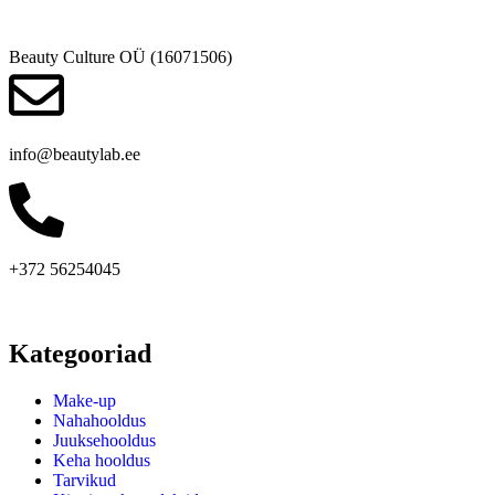
Beauty Culture OÜ (16071506)
info@beautylab.ee
+372 56254045
Kategooriad
Make-up
Nahahooldus
Juuksehooldus
Keha hooldus
Tarvikud