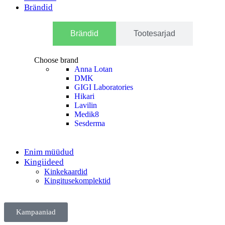
Brändid
Brändid
Tootesarjad
Choose brand
Anna Lotan
DMK
GIGI Laboratories
Hikari
Lavilin
Medik8
Sesderma
Enim müüdud
Kingiideed
Kinkekaardid
Kingitusekomplektid
Kampaaniad