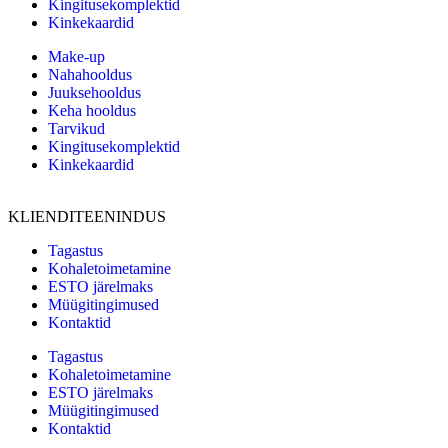
Kingitusekomplektid
Kinkekaardid
Make-up
Nahahooldus
Juuksehooldus
Keha hooldus
Tarvikud
Kingitusekomplektid
Kinkekaardid
KLIENDITEENINDUS
Tagastus
Kohaletoimetamine
ESTO järelmaks
Müügitingimused
Kontaktid
Tagastus
Kohaletoimetamine
ESTO järelmaks
Müügitingimused
Kontaktid