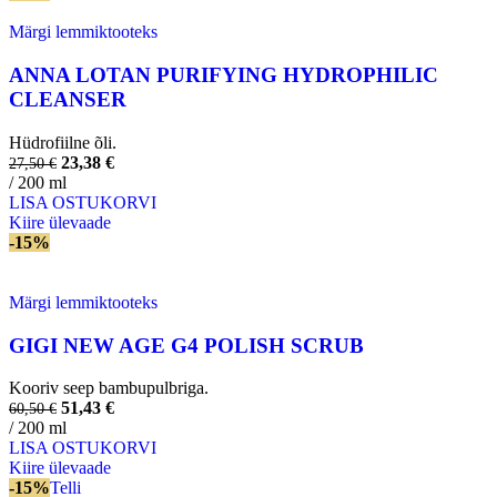
Märgi lemmiktooteks
ANNA LOTAN PURIFYING HYDROPHILIC
CLEANSER
Hüdrofiilne õli.
23,38
€
27,50
€
/ 200 ml
LISA OSTUKORVI
Kiire ülevaade
-15%
Märgi lemmiktooteks
GIGI NEW AGE G4 POLISH SCRUB
Kooriv seep bambupulbriga.
51,43
€
60,50
€
/ 200 ml
LISA OSTUKORVI
Kiire ülevaade
-15%
Telli