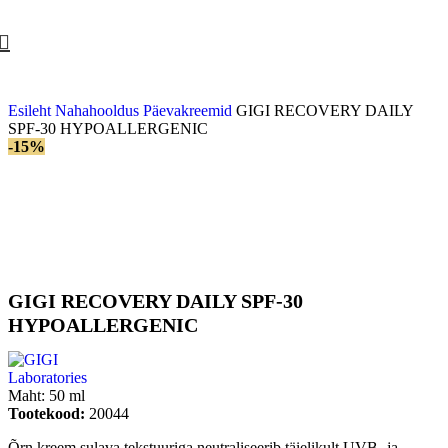
-10% allahindlus esimese tellimuse puhul, kasutades sooduskoodi
FIRST
Esileht
Nahahooldus
Päevakreemid
GIGI RECOVERY DAILY
SPF-30 HYPOALLERGENIC
-15%
GIGI RECOVERY DAILY SPF-30
HYPOALLERGENIC
Maht:
50 ml
Tootekood:
20044
Õrn kreem sulava tekstuuriga neutraliseerib täielikult UVB- ja