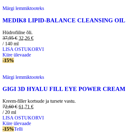
Märgi lemmiktooteks
MEDIK8 LIPID-BALANCE CLEANSING OIL
Hüdrofiilne õli.
37,95
€
32,26
€
/ 140 ml
LISA OSTUKORVI
Kiire ülevaade
-15%
Märgi lemmiktooteks
GIGI 3D HYALU FILL EYE POWER CREAM
Kreem-filler kortsude ja tursete vastu.
72,60
€
61,71
€
/ 20 ml
LISA OSTUKORVI
Kiire ülevaade
-15%
Telli