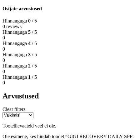
Ostjate arvustused
Hinnanguga
0
/ 5
0 reviews
Hinnanguga
5
/ 5
0
Hinnanguga
4
/ 5
0
Hinnanguga
3
/ 5
0
Hinnanguga
2
/ 5
0
Hinnanguga
1
/ 5
0
Arvustused
Clear filters
Tooteülevaateid veel ei ole.
Ole esimene, kes hindab toodet “GIGI RECOVERY DAILY SPF-