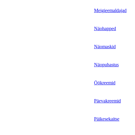
Meigieemaldajad
Näohapped
Näomaskid
Näopuhastus
Öökreemid
Päevakreemid
Päikesekaitse