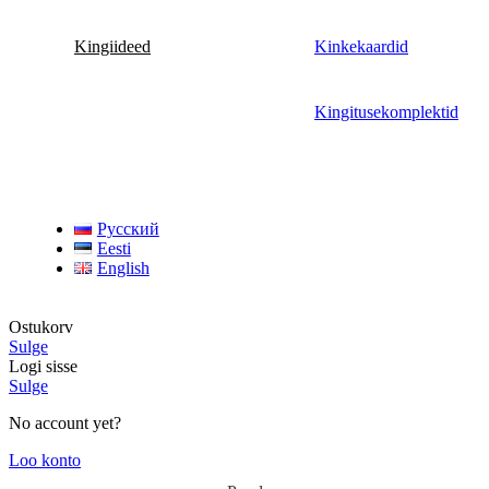
Kingiideed
Kinkekaardid
Kingitusekomplektid
Русский
Eesti
English
Ostukorv
Sulge
Logi sisse
Sulge
No account yet?
Loo konto