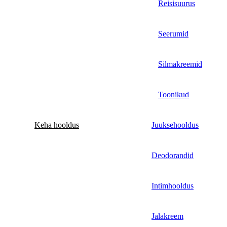
Reisisuurus
Seerumid
Silmakreemid
Toonikud
Keha hooldus
Juuksehooldus
Deodorandid
Intimhooldus
Jalakreem