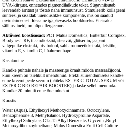
UVA-kiirgust, ennetades pigmendilaikude teket. Sügavniisutab,
leevendab ärritust ja tõstab naha immuunsust. Stimuleerib kollageeni
sünteesi ja sisaldab uuenduslikke komponente, mis on saadud
ravimtaimedest. Ideaalne igapäevaseks hoolduseks. Ei sisalda
säilitusaineid, on hüpoallergeenne.
Aktiivsed koostisosad:
PCT Malus Domestica, Butterbur Complex,
Biodynes TRF, titaandioksiid, sheavõi, glütseriin, jaapani
valgeputke ekstrakt, bisabolool, sahharoomeetiekstrakt, letsitiin,
vitamiin E, vitamiin C, hüaluroonhape.
Kasutamine
Kandke puhtale nahale ja masseerige õrnalt mööda massaažijooni,
kuni kreem on täielikult imendunud. Efekti suurendamiseks kandke
enne kreemi peale seerum (näiteks ESTER C TOTAL SERUM või
ESTER C BIO REPAIR BOOSTER) ja laske sellel imenduda.
Kandke 20 minutit enne õue minekut.
Koostis
Water (Aqua), Ethylhexyl Methoxycinnamate, Octocrylene,
Benzophenone 3, Methylsilanol, Hydroxyproline Aspartate,
Ethylhexyl Salicylate, C12-15 Alkyl Benzoate, Glycerin ,Butyl
Methoxydibenzoylmethane, Malus Domestica Fruit Cell Culture