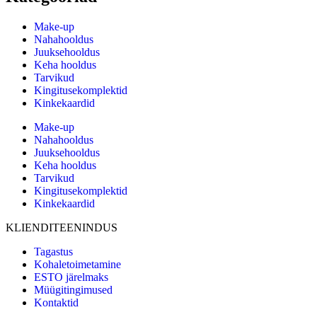
Make-up
Nahahooldus
Juuksehooldus
Keha hooldus
Tarvikud
Kingitusekomplektid
Kinkekaardid
Make-up
Nahahooldus
Juuksehooldus
Keha hooldus
Tarvikud
Kingitusekomplektid
Kinkekaardid
KLIENDITEENINDUS
Tagastus
Kohaletoimetamine
ESTO järelmaks
Müügitingimused
Kontaktid