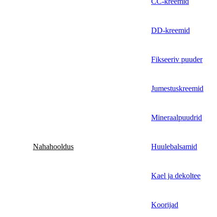
CC-kreemid
DD-kreemid
Fikseeriv puuder
Jumestuskreemid
Mineraalpuudrid
Nahahooldus
Huulebalsamid
Kael ja dekoltee
Koorijad