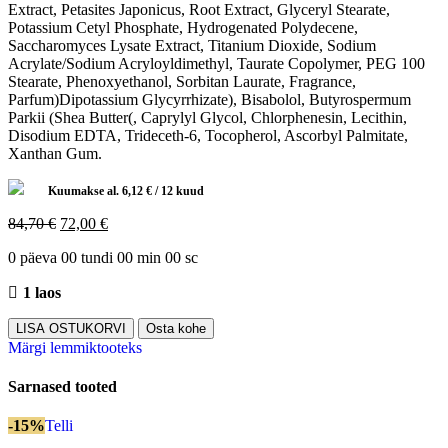
Extract, Petasites Japonicus, Root Extract, Glyceryl Stearate,
Potassium Cetyl Phosphate, Hydrogenated Polydecene,
Saccharomyces Lysate Extract, Titanium Dioxide, Sodium
Acrylate/Sodium Acryloyldimethyl, Taurate Copolymer, PEG 100
Stearate, Phenoxyethanol, Sorbitan Laurate, Fragrance,
Parfum)Dipotassium Glycyrrhizate), Bisabolol, Butyrospermum
Parkii (Shea Butter(, Caprylyl Glycol, Chlorphenesin, Lecithin,
Disodium EDTA, Trideceth-6, Tocopherol, Ascorbyl Palmitate,
Xanthan Gum.
Kuumakse al.
6,12
€
/ 12 kuud
84,70
€
72,00
€
0
päeva
00
tundi
00
min
00
sc
1 laos
LISA OSTUKORVI
Osta kohe
Märgi lemmiktooteks
Sarnased tooted
-15%
Telli