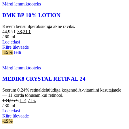
Märgi lemmiktooteks
DMK BP 10% LOTION
Kreem bensüülperoksiidiga akne raviks.
44,95
€
38,21
€
/ 60 ml
Loe edasi
Kiire ülevaade
-15%
Telli
Märgi lemmiktooteks
MEDIK8 CRYSTAL RETINAL 24
Seerum 0,24% retinaldehüüdiga kogenud A-vitamiini kasutajatele
— 11 korda tõhusam kui retinool.
134,95
€
114,71
€
/ 30 ml
Loe edasi
Kiire ülevaade
-15%