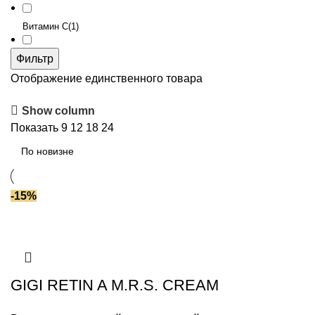
Витамин С
(1)
Фильтр
Гиалуроновая кислота
(1)
Отображение единственного товара
Мочевина
(1)
Show column
Ниацинамид (вит В3)
(1)
Показать
9
12
18
24
Полисахариды
(1)
Триглицериды
(1)
-15%
Церамиды
(1)
GIGI RETIN A M.R.S. CREAM