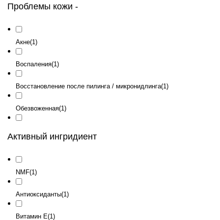
Чувствительная
(1)
Проблемы кожи
-
Акне
(1)
Воспаления
(1)
Восстановление после пилинга / микронидлинга
(1)
Обезвоженная
(1)
Пигментация
(1)
Активный ингридиент
Покраснения
(1)
NMF
(1)
Упругость
(1)
Антиоксиданты
(1)
Чувствительность
(1)
Витамин E
(1)
Шелушение
(1)