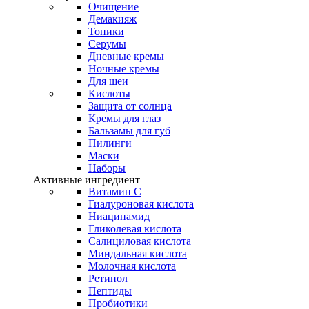
Очищение
Демакияж
Тоники
Серумы
Дневные кремы
Ночные кремы
Для шеи
Кислоты
Защита от солнца
Кремы для глаз
Бальзамы для губ
Пилинги
Маски
Наборы
Активные ингредиент
Витамин С
Гиалуроновая кислота
Ниацинамид
Гликолевая кислота
Салициловая кислота
Миндальная кислота
Молочная кислота
Ретинол
Пептиды
Пробиотики