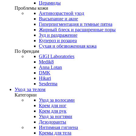
Церамиды
Проблемы кожи
Антивозрастной уход
Высыпание и акне
Гиперпигментация и темные пятна
Жирный блеск и расширенные поры
Зуд и раздражение
Купероз и розацеа
Сухая и обезвоженная кожа
По брендам
GIGI Laboratories
Medik8
Anna Lotan
DMK
Hikari
Sesderma
Уход за телом
Категории
Уход за волосами
Крем для ног
Крем для рук
Уход за ногтями
Дезодоранты
Интимная гигиена
Кремы для тела