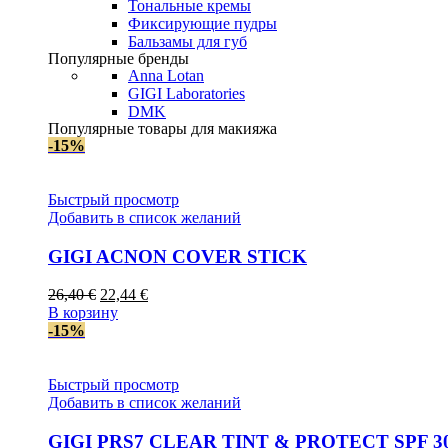
Тональные кремы
Фиксирующие пудры
Бальзамы для губ
Популярные бренды
Anna Lotan
GIGI Laboratories
DMK
Популярные товары для макияжа
-15%
Быстрый просмотр
Добавить в список желаний
GIGI AСNON COVER STICK
Первоначальная
Текущая
26,40
€
22,44
€
цена
цена:
В корзину
составляла
22,44 €.
-15%
26,40 €.
Быстрый просмотр
Добавить в список желаний
GIGI PRS7 CLEAR TINT & PROTECT SPF 3