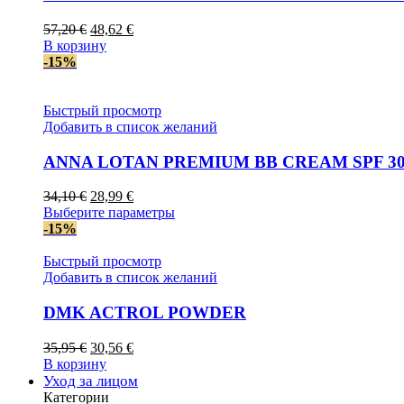
Первоначальная
Текущая
57,20
€
48,62
€
цена
цена:
В корзину
составляла
48,62 €.
-15%
57,20 €.
Быстрый просмотр
Добавить в список желаний
ANNA LOTAN PREMIUM BB CREAM SPF 3
Первоначальная
Текущая
34,10
€
28,99
€
цена
цена:
Этот
Выберите параметры
составляла
28,99 €.
товар
-15%
34,10 €.
имеет
несколько
Быстрый просмотр
вариаций.
Добавить в список желаний
Опции
можно
DMK ACTROL POWDER
выбрать
на
Первоначальная
Текущая
35,95
€
30,56
€
странице
цена
цена:
В корзину
товара.
составляла
30,56 €.
Уход за лицом
35,95 €.
Категории