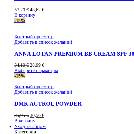
Первоначальная
Текущая
57,20
€
48,62
€
цена
цена:
В корзину
составляла
48,62 €.
-15%
57,20 €.
Быстрый просмотр
Добавить в список желаний
ANNA LOTAN PREMIUM BB CREAM SPF 3
Первоначальная
Текущая
34,10
€
28,99
€
цена
цена:
Этот
Выберите параметры
составляла
28,99 €.
товар
-15%
34,10 €.
имеет
несколько
Быстрый просмотр
вариаций.
Добавить в список желаний
Опции
можно
DMK ACTROL POWDER
выбрать
на
Первоначальная
Текущая
35,95
€
30,56
€
странице
цена
цена:
В корзину
товара.
составляла
30,56 €.
Уход за лицом
35,95 €.
Категории