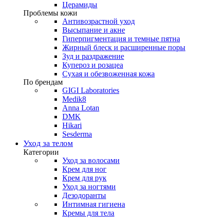
Церамиды
Проблемы кожи
Антивозрастной уход
Высыпание и акне
Гиперпигментация и темные пятна
Жирный блеск и расширенные поры
Зуд и раздражение
Купероз и розацеа
Сухая и обезвоженная кожа
По брендам
GIGI Laboratories
Medik8
Anna Lotan
DMK
Hikari
Sesderma
Уход за телом
Категории
Уход за волосами
Крем для ног
Крем для рук
Уход за ногтями
Дезодоранты
Интимная гигиена
Кремы для тела