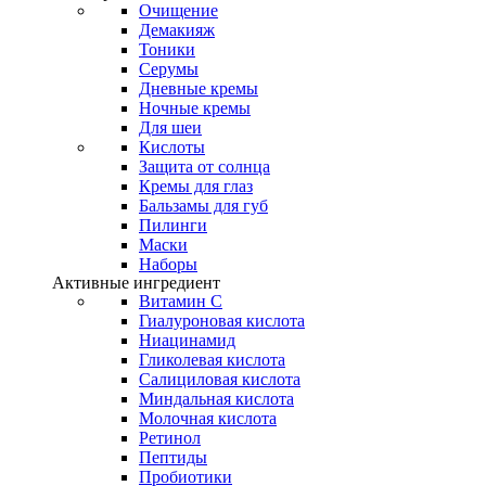
Очищение
Демакияж
Тоники
Серумы
Дневные кремы
Ночные кремы
Для шеи
Кислоты
Защита от солнца
Кремы для глаз
Бальзамы для губ
Пилинги
Маски
Наборы
Активные ингредиент
Витамин С
Гиалуроновая кислота
Ниацинамид
Гликолевая кислота
Салициловая кислота
Миндальная кислота
Молочная кислота
Ретинол
Пептиды
Пробиотики