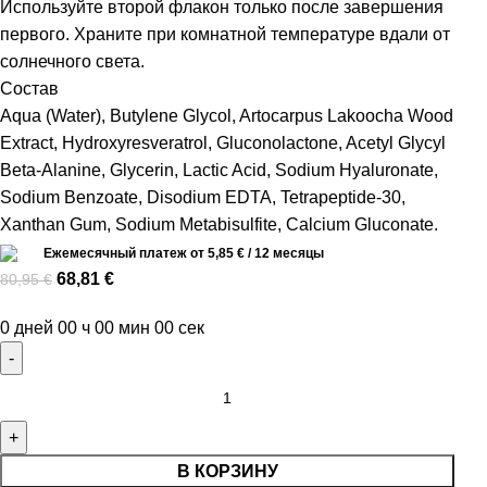
Используйте второй флакон только после завершения
первого. Храните при комнатной температуре вдали от
солнечного света.
Состав
Aqua (Water), Butylene Glycol, Artocarpus Lakoocha Wood
Extract, Hydroxyresveratrol, Gluconolactone, Acetyl Glycyl
Beta-Alanine, Glycerin, Lactic Acid, Sodium Hyaluronate,
Sodium Benzoate, Disodium EDTA, Tetrapeptide-30,
Xanthan Gum, Sodium Metabisulfite, Calcium Gluconate.
Eжемесячный платеж от
5,85
€
/ 12 месяцы
68,81
€
80,95
€
0
дней
00
ч
00
мин
00
сек
В КОРЗИНУ