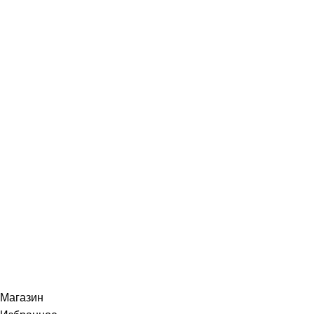
Контакты
Доставка
Условия продажи
Возврат
Контакты
Навигация
Главная
Контакты
Главная
Контакты
© 2024 BEAUTYLAB.ee All Rights Reserved.
Магазин