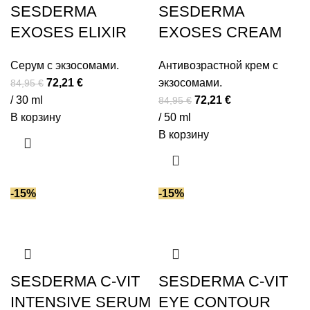
SESDERMA
SESDERMA
EXOSES ELIXIR
EXOSES CREAM
Серум с экзосомами.
Антивозрастной крем с
Первоначальная
Текущая
72,21
€
экзосомами.
84,95
€
цена
цена:
Первоначальная
Текущая
/ 30 ml
72,21
€
84,95
€
составляла
72,21 €.
цена
цена:
В корзину
/ 50 ml
84,95 €.
составляла
72,21 €.
В корзину
84,95 €.
-15%
-15%
SESDERMA C-VIT
SESDERMA C-VIT
INTENSIVE SERUM
EYE CONTOUR