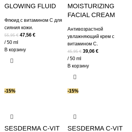
GLOWING FLUID
MOISTURIZING
FACIAL CREAM
Флюид с витамином C для
сияния кожи.
Антивозрастной
Первоначальная
Текущая
47,56
€
55,95
€
увлажняющий крем с
цена
цена:
/ 50 ml
витамином C.
составляла
47,56 €.
В корзину
Первоначальная
Текущая
39,06
€
45,95
€
55,95 €.
цена
цена:
/ 50 ml
составляла
39,06 €.
В корзину
45,95 €.
-15%
-15%
SESDERMA C-VIT
SESDERMA C-VIT