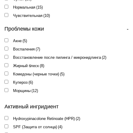
Нормальная
(15)
Чувствительная
(10)
Проблемы кожи
-
Акне
(5)
Воспаления
(7)
Восстановление после пилинга / микронидлинга
(2)
Жирный блеск
(8)
Комедоны (черные точки)
(5)
Купероз
(6)
Морщины
(12)
Обезвоженная
(11)
Активный ингридиент
Отечность
(7)
Пигментация
(15)
Hydroxypinacolone Retinoate (HPR)
(2)
Покраснения
(2)
SPF (Защита от солнца)
(4)
Расширенные поры
(7)