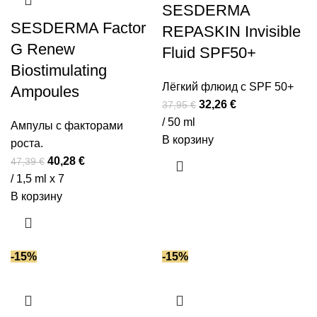
Салициловая кислота
(2)
SESDERMA
SESDERMA Factor
Транексамовая кислота
(8)
REPASKIN Invisible
Факторы роста
(2)
G Renew
Fluid SPF50+
Центелла азиатская
(3)
Biostimulating
Церамиды
(2)
Лёгкий флюид с SPF 50+
Ampoules
Первоначальная
Текущая
32,26
€
Экстракт водорослей
(2)
37,95
€
цена
цена:
/ 50 ml
Экстракты растений
(11)
Ампулы с факторами
составляла
32,26 €.
В корзину
роста.
37,95 €.
Первоначальная
Текущая
40,28
€
47,39
€
цена
цена:
/ 1,5 ml x 7
составляла
40,28 €.
В корзину
47,39 €.
-15%
-15%