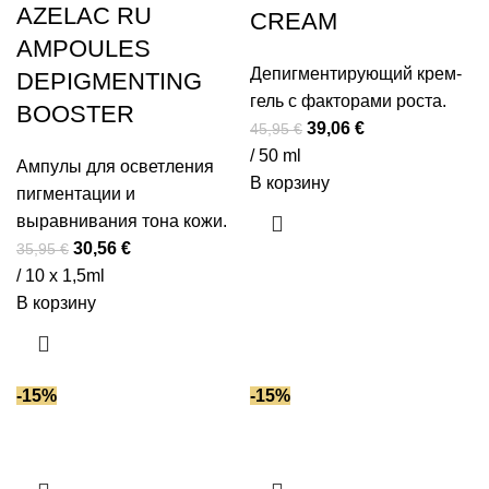
AZELAC RU
CREAM
AMPOULES
Депигментирующий крем-
DEPIGMENTING
гель с факторами роста.
BOOSTER
Первоначальная
Текущая
39,06
€
45,95
€
цена
цена:
/ 50 ml
Ампулы для осветления
составляла
39,06 €.
В корзину
пигментации и
45,95 €.
выравнивания тона кожи.
Первоначальная
Текущая
30,56
€
35,95
€
цена
цена:
/ 10 x 1,5ml
составляла
30,56 €.
В корзину
35,95 €.
-15%
-15%