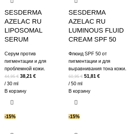
SESDERMA
SESDERMA
AZELAC RU
AZELAC RU
LIPOSOMAL
LUMINOUS FLUID
SERUM
CREAM SPF 50
Серум против
Флюид SPF 50 от
пигментации и для
пигментации и для
проблемной кожи.
выравнивания тона кожи.
Первоначальная
Текущая
Первоначальная
Текущая
38,21
€
51,81
€
44,95
€
60,95
€
цена
цена:
цена
цена:
/ 30 ml
/ 50 ml
составляла
38,21 €.
составляла
51,81 €.
В корзину
В корзину
44,95 €.
60,95 €.
-15%
-15%