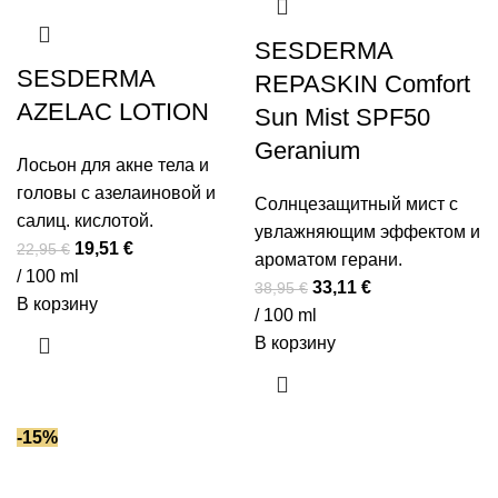
SESDERMA
SESDERMA
REPASKIN Comfort
AZELAC LOTION
Sun Mist SPF50
Geranium
Лосьон для акне тела и
головы с азелаиновой и
Солнцезащитный мист с
салиц. кислотой.
увлажняющим эффектом и
Первоначальная
Текущая
19,51
€
22,95
€
ароматом герани.
цена
цена:
/ 100 ml
Первоначальная
Текущая
33,11
€
38,95
€
составляла
19,51 €.
В корзину
цена
цена:
/ 100 ml
22,95 €.
составляла
33,11 €.
В корзину
38,95 €.
-15%