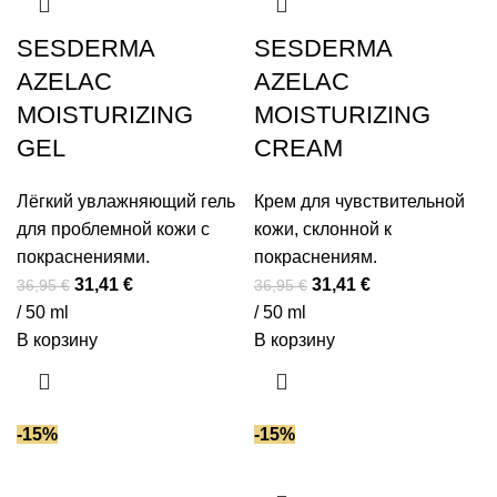
SESDERMA
SESDERMA
AZELAC
AZELAC
MOISTURIZING
MOISTURIZING
GEL
CREAM
Лёгкий увлажняющий гель
Крем для чувствительной
для проблемной кожи с
кожи, склонной к
покраснениями.
покраснениям.
Первоначальная
Текущая
Первоначальная
Текущая
31,41
€
31,41
€
36,95
€
36,95
€
цена
цена:
цена
цена:
/ 50 ml
/ 50 ml
составляла
31,41 €.
составляла
31,41 €.
В корзину
В корзину
36,95 €.
36,95 €.
-15%
-15%