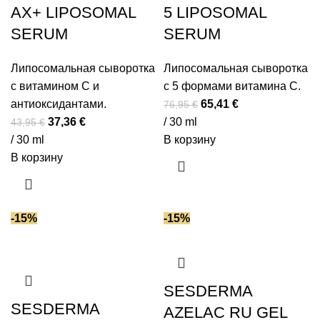
AX+ LIPOSOMAL
5 LIPOSOMAL
SERUM
SERUM
Липосомальная сыворотка
Липосомальная сыворотка
с витамином С и
с 5 формами витамина С.
Первоначальная
Текущая
антиоксидантами.
65,41
€
76,95
€
Первоначальная
Текущая
цена
цена:
37,36
€
/ 30 ml
43,95
€
цена
цена:
составляла
65,41 €.
/ 30 ml
В корзину
составляла
37,36 €.
76,95 €.
В корзину
43,95 €.
-15%
-15%
SESDERMA
SESDERMA
AZELAC RU GEL