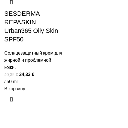
SESDERMA
REPASKIN
Urban365 Oily Skin
SPF50
Солнцезащитный крем для
жирной и проблемной
кожи.
Первоначальная
Текущая
34,33
€
40,39
€
цена
цена:
/ 50 ml
составляла
34,33 €.
В корзину
40,39 €.