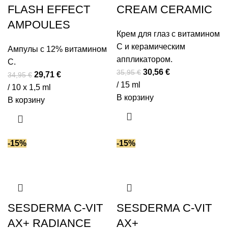
FLASH EFFECT
CREAM CERAMIC
AMPOULES
Крем для глаз с витамином
C и керамическим
Ампулы с 12% витамином
аппликатором.
С.
Первоначальная
Текущая
30,56
€
35,95
€
Первоначальная
Текущая
29,71
€
34,95
€
цена
цена:
/ 15 ml
цена
цена:
/ 10 x 1,5 ml
составляла
30,56 €.
В корзину
составляла
29,71 €.
В корзину
35,95 €.
34,95 €.
-15%
-15%
SESDERMA C-VIT
SESDERMA C-VIT
AX+ RADIANCE
AX+