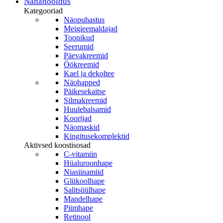
oli:
is:
Nahahooldus
product
48,95 €.
41,61 €.
Kategooriad
page
Näopuhastus
Meigieemaldajad
Toonikud
Seerumid
Päevakreemid
Öökreemid
Kael ja dekoltee
Näohapped
Päikesekaitse
Silmakreemid
Huulebalsamid
Koorijad
Näomaskid
Kingitusekomplektid
Aktivsed koostisosad
C-vitamiin
Hüaluroonhape
Niasiinamiid
Glükoolhape
Salitsüülhape
Mandelhape
Piimhape
Retinool