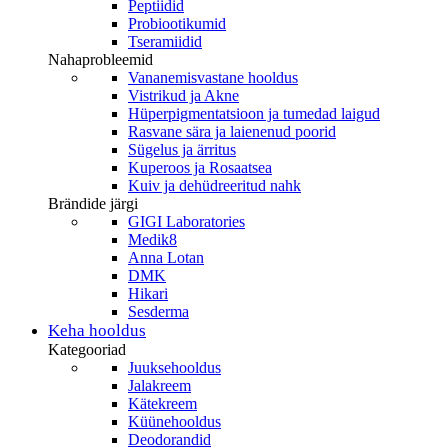
Peptiidid
Probiootikumid
Tseramiidid
Nahaprobleemid
Vananemisvastane hooldus
Vistrikud ja Akne
Hüperpigmentatsioon ja tumedad laigud
Rasvane sära ja laienenud poorid
Sügelus ja ärritus
Kuperoos ja Rosaatsea
Kuiv ja dehüdreeritud nahk
Brändide järgi
GIGI Laboratories
Medik8
Anna Lotan
DMK
Hikari
Sesderma
Keha hooldus
Kategooriad
Juuksehooldus
Jalakreem
Kätekreem
Küünehooldus
Deodorandid