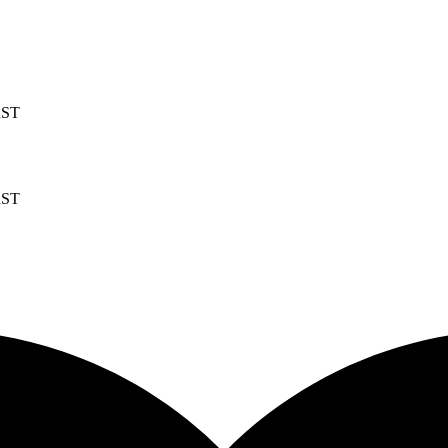
RST
RST