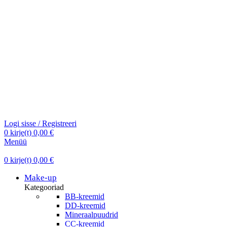
Logi sisse / Registreeri
0
kirje(t)
0,00
€
Menüü
0
kirje(t)
0,00
€
Make-up
Kategooriad
BB-kreemid
DD-kreemid
Mineraalpuudrid
CC-kreemid