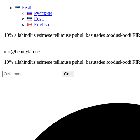
Eesti
Русский
Eesti
English
-10% allahindlus esimese tellimuse puhul, kasutades sooduskoodi
FI
info@beautylab.ee
-10% allahindlus esimese tellimuse puhul, kasutades sooduskoodi
FI
Otsi