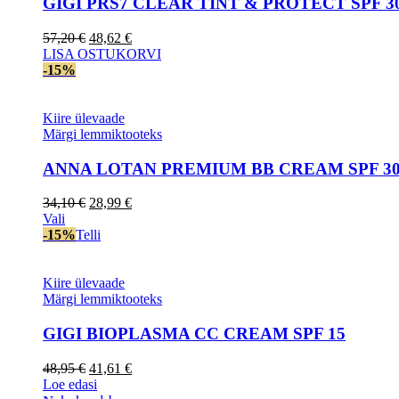
GIGI PRS7 CLEAR TINT & PROTECT SPF 3
Algne
Current
57,20
€
48,62
€
hind
price
LISA OSTUKORVI
oli:
is:
-15%
57,20 €.
48,62 €.
Kiire ülevaade
Märgi lemmiktooteks
ANNA LOTAN PREMIUM BB CREAM SPF 3
Algne
Current
34,10
€
28,99
€
This
hind
price
Vali
product
oli:
is:
-15%
Telli
has
34,10 €.
28,99 €.
multiple
variants.
Kiire ülevaade
The
Märgi lemmiktooteks
options
may
GIGI BIOPLASMA CC CREAM SPF 15
be
chosen
Algne
Current
48,95
€
41,61
€
on
hind
price
Loe edasi
the