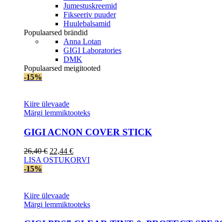
Jumestuskreemid
Fikseeriv puuder
Huulebalsamid
Populaarsed brändid
Anna Lotan
GIGI Laboratories
DMK
Populaarsed meigitooted
-15%
Kiire ülevaade
Märgi lemmiktooteks
GIGI AСNON COVER STICK
Algne
Current
26,40
€
22,44
€
hind
price
LISA OSTUKORVI
oli:
is:
-15%
26,40 €.
22,44 €.
Kiire ülevaade
Märgi lemmiktooteks