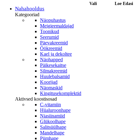
This
oli:
is:
oli:
is:
hind
price
hind
price
Vali
Loe Edasi
SPF 30
product
Nahahooldus
26,40 €.
22,44 €.
57,20 €.
48,62 €.
oli:
is:
oli:
is:
has
Kategooriad
34,10 €.
28,99 €.
48,95 €.
41,61
multiple
Näopuhastus
variants.
Meigieemaldajad
The
Toonikud
options
Seerumid
may
be
Päevakreemid
chosen
Öökreemid
on
Kael ja dekoltee
the
Näohapped
product
Päikesekaitse
page
Silmakreemid
Huulebalsamid
Koorijad
Näomaskid
Kingitusekomplektid
Aktivsed koostisosad
C-vitamiin
Hüaluroonhape
Niasiinamiid
Glükoolhape
Salitsüülhape
Mandelhape
Piimhape