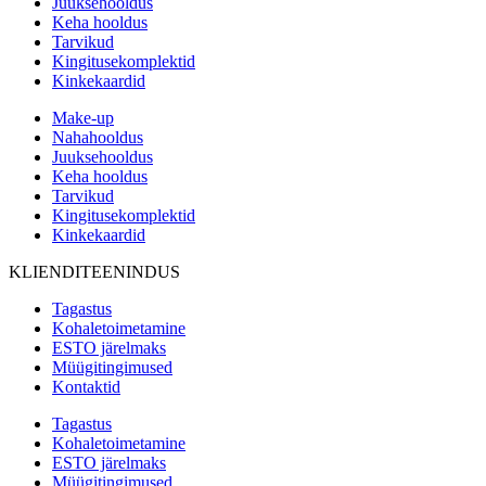
Juuksehooldus
Keha hooldus
Tarvikud
Kingitusekomplektid
Kinkekaardid
Make-up
Nahahooldus
Juuksehooldus
Keha hooldus
Tarvikud
Kingitusekomplektid
Kinkekaardid
KLIENDITEENINDUS
Tagastus
Kohaletoimetamine
ESTO järelmaks
Müügitingimused
Kontaktid
Tagastus
Kohaletoimetamine
ESTO järelmaks
Müügitingimused