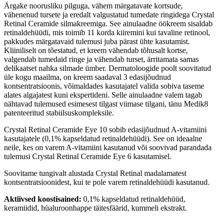
Ärgake noorusliku pilguga, vähem märgatavate kortsude,
vähenenud tursete ja eredalt valgustatud tumedate ringidega Crystal
Retinal Ceramide silmakreemiga. See ainulaadne öökreem sisaldab
retinaldehüüdi, mis toimib 11 korda kiiremini kui tavaline retinool,
pakkudes märgatavaid tulemusi juba pärast ühte kasutamist.
Kliiniliselt on tõestatud, et kreem vähendab tõhusalt kortse,
valgendab tumedaid ringe ja vähendab turset, ärritamata samas
delikaatset nahka silmade ümber. Dermatoloogide poolt soovitatud
üle kogu maailma, on kreem saadaval 3 edasijõudnud
kontsentratsioonis, võimaldades kasutajatel valida sobiva taseme
alates algajatest kuni ekspertideni. Selle ainulaadne valem tagab
nähtavad tulemused esimesest tilgast viimase tilgani, tänu Medik8
patenteeritud stabiilsuskompleksile.
Crystal Retinal Ceramide Eye 10 sobib edasijõudnud A-vitamiini
kasutajatele (0,1% kapseldatud retinaldehüüdi). See on ideaalne
neile, kes on varem A-vitamiini kasutanud või soovivad parandada
tulemusi Crystal Retinal Ceramide Eye 6 kasutamisel.
Soovitame tungivalt alustada Crystal Retinal madalamatest
kontsentratsioonidest, kui te pole varem retinaldehüüdi kasutanud.
Aktiivsed koostisained:
0,1% kapseldatud retinaldehüüd,
keramiidid, hüaluroonhappe täitesfäärid, kummeli ekstrakt.