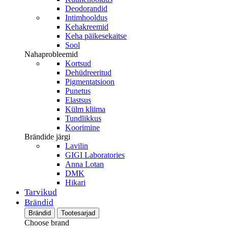
Deodorandid
Intimhooldus
Kehakreemid
Keha päikesekaitse
Sool
Nahaprobleemid
Kortsud
Dehüdreeritud
Pigmentatsioon
Punetus
Elastsus
Külm kliima
Tundlikkus
Koorimine
Brändide järgi
Lavilin
GIGI Laboratories
Anna Lotan
DMK
Hikari
Tarvikud
Brändid
Brändid
Tootesarjad
Choose brand