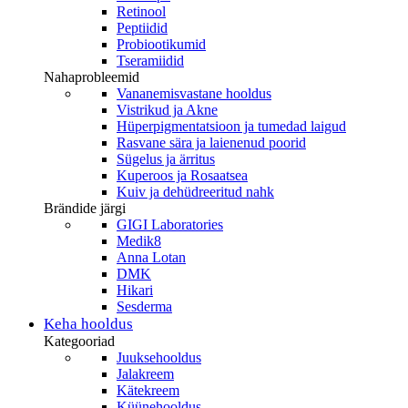
Retinool
Peptiidid
Probiootikumid
Tseramiidid
Nahaprobleemid
Vananemisvastane hooldus
Vistrikud ja Akne
Hüperpigmentatsioon ja tumedad laigud
Rasvane sära ja laienenud poorid
Sügelus ja ärritus
Kuperoos ja Rosaatsea
Kuiv ja dehüdreeritud nahk
Brändide järgi
GIGI Laboratories
Medik8
Anna Lotan
DMK
Hikari
Sesderma
Keha hooldus
Kategooriad
Juuksehooldus
Jalakreem
Kätekreem
Küünehooldus