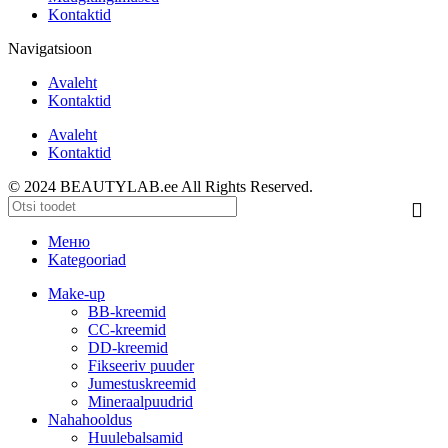
Kontaktid
Navigatsioon
Avaleht
Kontaktid
Avaleht
Kontaktid
© 2024 BEAUTYLAB.ee All Rights Reserved.
Меню
Kategooriad
Make-up
BB-kreemid
CC-kreemid
DD-kreemid
Fikseeriv puuder
Jumestuskreemid
Mineraalpuudrid
Nahahooldus
Huulebalsamid