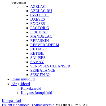
Sesderma
AZELAC
AZELAC RU
C-VIT AX+
DAESES
EXOSES
FACTOR G
FERULAC
MANDELAC
REPASKIN
RESVERADERM
RETIAGE
RETISIL
SALISES
SAMAY
SENSYSES CLEANSER
SESBALANCE
SESGEN 32
Enim müüdud
Kingiideed
Kinkekaardid
Kingitusekomplektid
Kampaaniad
Esileht
Nahahooldus
Silmakreemid
MEDIK8 CRYSTAL