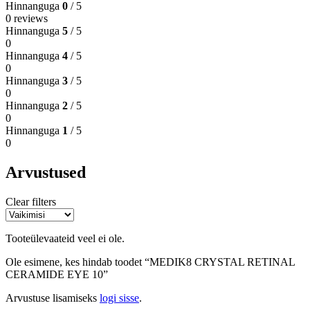
Hinnanguga
0
/ 5
0 reviews
Hinnanguga
5
/ 5
0
Hinnanguga
4
/ 5
0
Hinnanguga
3
/ 5
0
Hinnanguga
2
/ 5
0
Hinnanguga
1
/ 5
0
Arvustused
Clear filters
Tooteülevaateid veel ei ole.
Ole esimene, kes hindab toodet “MEDIK8 CRYSTAL RETINAL
CERAMIDE EYE 10”
Arvustuse lisamiseks
logi sisse
.