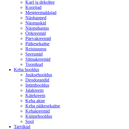
Kael ja dekoltee
Koorijad
Meigieemaldajad
Näohapped
Näomaskid
Näopuhastus
Öökreemid
Päevakreemid
Päikesekaitse
Reisisuurus
Seerumid
Silmakreemid
Toonikud
Keha hooldus
Juuksehooldus
Deodorandid
Intimhooldus
Jalakreem
Kätekreem
Keha akne
Keha päikesekaitse
Kehakreemid
Küünehooldus
Sool
Tarvikud