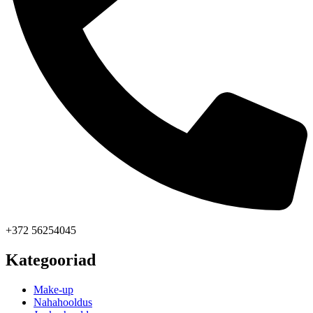
+372 56254045
Kategooriad
Make-up
Nahahooldus