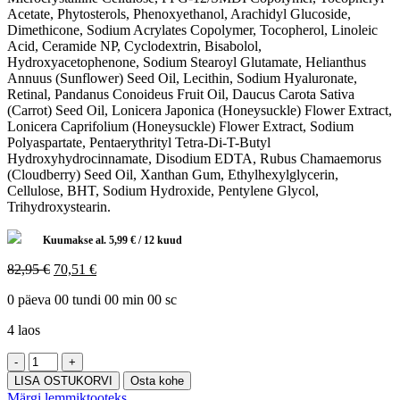
Acetate, Phytosterols, Phenoxyethanol, Arachidyl Glucoside,
Dimethicone, Sodium Acrylates Copolymer, Tocopherol, Linoleic
Acid, Ceramide NP, Cyclodextrin, Bisabolol,
Hydroxyacetophenone, Sodium Stearoyl Glutamate, Helianthus
Annuus (Sunflower) Seed Oil, Lecithin, Sodium Hyaluronate,
Retinal, Pandanus Conoideus Fruit Oil, Daucus Carota Sativa
(Carrot) Seed Oil, Lonicera Japonica (Honeysuckle) Flower Extract,
Lonicera Caprifolium (Honeysuckle) Flower Extract, Sodium
Polyaspartate, Pentaerythrityl Tetra-Di-T-Butyl
Hydroxyhydrocinnamate, Disodium EDTA, Rubus Chamaemorus
(Cloudberry) Seed Oil, Xanthan Gum, Ethylhexylglycerin,
Cellulose, BHT, Sodium Hydroxide, Pentylene Glycol,
Trihydroxystearin.
Kuumakse al.
5,99
€
/ 12 kuud
Algne
Current
82,95
€
70,51
€
hind
price
0
päeva
00
tundi
00
min
00
sc
oli:
is:
82,95 €.
70,51 €.
4 laos
MEDIK8
CRYSTAL
LISA OSTUKORVI
Osta kohe
RETINAL
Märgi lemmiktooteks