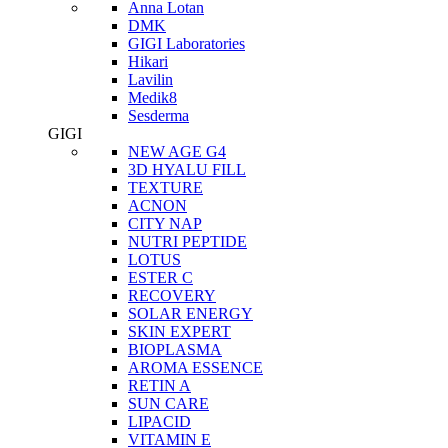
Anna Lotan
DMK
GIGI Laboratories
Hikari
Lavilin
Medik8
Sesderma
GIGI
NEW AGE G4
3D HYALU FILL
TEXTURE
ACNON
CITY NAP
NUTRI PEPTIDE
LOTUS
ESTER C
RECOVERY
SOLAR ENERGY
SKIN EXPERT
BIOPLASMA
AROMA ESSENCE
RETIN A
SUN CARE
LIPACID
VITAMIN E