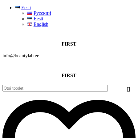
Eesti
Русский
Eesti
English
-10% allahindlus esimese tellimuse puhul, kasutades sooduskoodi
FIRST
info@beautylab.ee
-10% allahindlus esimese tellimuse puhul, kasutades sooduskoodi
FIRST