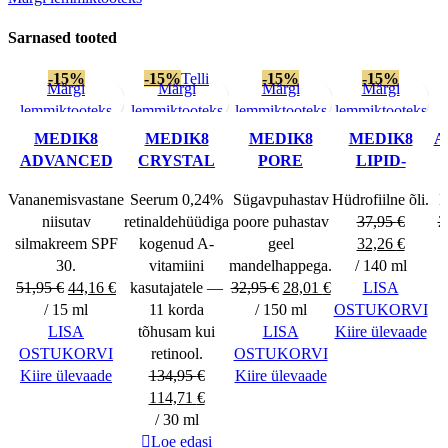
CERAMIDE
EYE
Sarnased tooted
10
kogus
-15%
-15%
Telli
-15%
-15%
Märgi
Märgi
Märgi
Märgi
lemmiktooteks
lemmiktooteks
lemmiktooteks
lemmiktooteks
MEDIK8
MEDIK8
MEDIK8
MEDIK8
A
ADVANCED
CRYSTAL
PORE
LIPID-
DAY EYE
RETINAL 24
CLEANSE
BALANCE
H
Vananemisvastane
Seerum 0,24%
Sügavpuhastav
Hüdrofiilne õli.
H
PROTECT SPF
GEL
CLEANSING
niisutav
retinaldehüüdiga
poore puhastav
37,95
€
2
30
INTENSE
OIL
Algne
Curren
silmakreem SPF
kogenud A-
geel
32,26
€
hind
price
30.
vitamiini
mandelhappega.
/ 140 ml
Algne
Current
Algne
Current
oli:
is:
51,95
€
44,16
€
kasutajatele —
32,95
€
28,01
€
LISA
hind
price
hind
price
37,95 €.
32,26 
/ 15 ml
11 korda
/ 150 ml
OSTUKORVI
oli:
is:
oli:
is:
LISA
tõhusam kui
LISA
Kiire ülevaade
51,95 €.
44,16 €.
32,95 €.
28,01 €.
OSTUKORVI
retinool.
OSTUKORVI
Kiire ülevaade
134,95
€
Kiire ülevaade
Algne
Current
114,71
€
hind
price
/ 30 ml
oli:
is:
Loe edasi