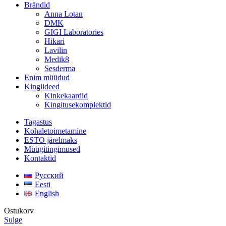
Brändid
Anna Lotan
DMK
GIGI Laboratories
Hikari
Lavilin
Medik8
Sesderma
Enim müüdud
Kingiideed
Kinkekaardid
Kingitusekomplektid
Tagastus
Kohaletoimetamine
ESTO järelmaks
Müügitingimused
Kontaktid
Русский
Eesti
English
Ostukorv
Sulge