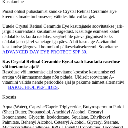
Kasutamine
Pärast õhtust puhastamist kandke Crystal Retinal Ceramide Eye
kreemi silmade ümbrusesse, vältides liikuvat lauget.
Uutele Crystal Retinal Ceramide Eye kasutajatele soovitatakse järk-
järgult suurendada kasutamise sagedust. Kasutage esimesel kahel
nädalal kaks korda nädalas, seejärel üle päeva järgmised kaks
nädalat ja seejärel vahetage iga päev. Alati kasutage A-vitamiini
kasutamise järgneval hommikul päikesekaitsekreemi. Soovitame
ADVANCED DAY EYE PROTECT SPF 30.
Kas Crystal Retinal Ceramide Eye-d saab kasutada raseduse
või imetamise ajal?
Raseduse või imetamise ajal soovitame koostise kasutamise eel
arstiga või ämmaemandaga nõu pidada. Üldiselt soovitame A-
vitamiini vältida nende perioodide ajal ja pakume taimset alternatiivi
—
BAKUCHIOL PEPTIDES
.
Koostis
Aqua (Water), Caprylic/Capric Triglyceride, Butyrospermum Parkii
(Shea) Butter, Propanediol, Arachidyl Alcohol, Cetearyl
Isononanoate, Glycerin, Isododecane, Squalane, Ethylhexyl
Palmitate, Behenyl Alcohol, Cetearyl Alcohol, Glyceryl Stearate,
Microcrystalline Cellulose, PPG-12/SMDI Copolymer, Tocopheryl