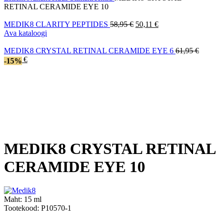
RETINAL CERAMIDE EYE 10
Algne
Current
MEDIK8 CLARITY PEPTIDES
58,95
€
50,11
€
hind
price
Ava kataloogi
oli:
is:
58,95 €.
50,11 €.
Algne
MEDIK8 CRYSTAL RETINAL CERAMIDE EYE 6
61,95
€
Current
hind
52,66
€
-15%
price
oli:
is:
61,95 
52,66 €.
MEDIK8 CRYSTAL RETINAL
CERAMIDE EYE 10
Maht:
15 ml
Tootekood:
P10570-1