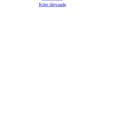
134,95 €.
114,71 €.
Kiire ülevaade