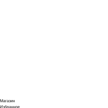
Контакты
Доставка
Условия продажи
Возврат
Контакты
Навигация
Главная
Контакты
Главная
Контакты
© 2024 BEAUTYLAB.ee All Rights Reserved.
Магазин
Избранное