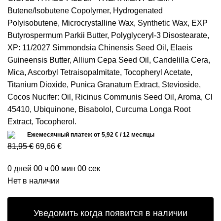
Butene/Isobutene Copolymer, Hydrogenated
Polyisobutene, Microcrystalline Wax, Synthetic Wax, EXP
Butyrospermum Parkii Butter, Polyglyceryl-3 Disostearate,
XP: 11/2027 Simmondsia Chinensis Seed Oil, Elaeis
Guineensis Butter, Allium Cepa Seed Oil, Candelilla Cera,
Mica, Ascorbyl Tetraisopalmitate, Tocopheryl Acetate,
Titanium Dioxide, Punica Granatum Extract, Stevioside,
Cocos Nucifer: Oil, Ricinus Communis Seed Oil, Aroma, Cl
45410, Ubiquinone, Bisabolol, Curcuma Longa Root
Extract, Tocopherol.
Eжемесячный платеж от
5,92
€
/ 12 месяцы
81,95
€
69,66
€
0
дней
00
ч
00
мин
00
сек
Нет в наличии
Уведомить когда появится в наличии