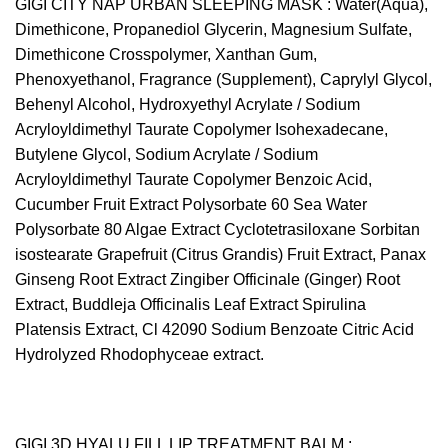
GIGI CITY NAP URBAN SLEEPING MASK
: Water(Aqua),
Dimethicone, Propanediol Glycerin, Magnesium Sulfate,
Dimethicone Crosspolymer, Xanthan Gum,
Phenoxyethanol, Fragrance (Supplement), Caprylyl Glycol,
Behenyl Alcohol, Hydroxyethyl Acrylate / Sodium
Acryloyldimethyl Taurate Copolymer Isohexadecane,
Butylene Glycol, Sodium Acrylate / Sodium
Acryloyldimethyl Taurate Copolymer Benzoic Acid,
Cucumber Fruit Extract Polysorbate 60 Sea Water
Polysorbate 80 Algae Extract Cyclotetrasiloxane Sorbitan
isostearate Grapefruit (Citrus Grandis) Fruit Extract, Panax
Ginseng Root Extract Zingiber Officinale (Ginger) Root
Extract, Buddleja Officinalis Leaf Extract Spirulina
Platensis Extract, Cl 42090 Sodium Benzoate Citric Acid
Hydrolyzed Rhodophyceae extract.
GIGI 3D HYALU FILL LIP TREATMENT BALM
: