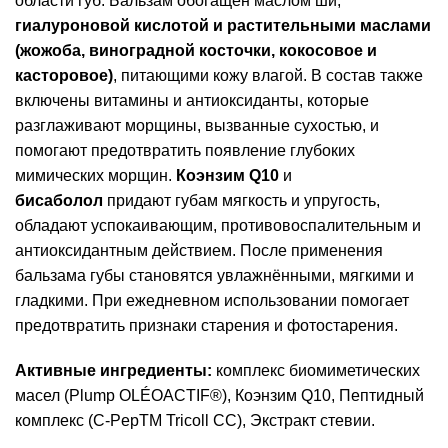
области губ. Бальзам обогащён маслом ши,
гиалуроновой кислотой и растительными маслами
(жожоба, виноградной косточки, кокосовое и
касторовое)
, питающими кожу влагой. В состав также
включены витамины и антиоксиданты, которые
разглаживают морщины, вызванные сухостью, и
помогают предотвратить появление глубоких
мимических морщин.
Коэнзим Q10
и
бисаболол
придают губам мягкость и упругость,
обладают успокаивающим, противовоспалительным и
антиоксидантным действием. После применения
бальзама губы становятся увлажнёнными, мягкими и
гладкими. При ежедневном использовании помогает
предотвратить признаки старения и фотостарения.
Активные ингредиенты:
комплекс биомиметических
масел (Plump OLÉOACTIF®), Коэнзим Q10, Пептидный
комплекс (C-PepTM Tricoll CC), Экстракт стевии.