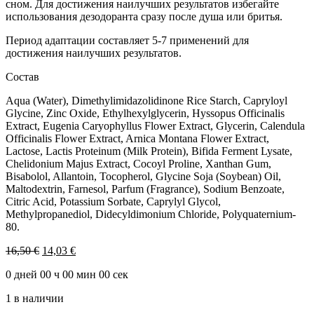
сном. Для достижения наилучших результатов избегайте
использования дезодоранта сразу после душа или бритья.
Период адаптации составляет 5-7 применений для
достижения наилучших результатов.
Состав
Aqua (Water), Dimethylimidazolidinone Rice Starch, Capryloyl
Glycine, Zinc Oxide, Ethylhexylglycerin, Hyssopus Officinalis
Extract, Eugenia Caryophyllus Flower Extract, Glycerin, Calendula
Officinalis Flower Extract, Arnica Montana Flower Extract,
Lactose, Lactis Proteinum (Milk Protein), Bifida Ferment Lysate,
Chelidonium Majus Extract, Cocoyl Proline, Xanthan Gum,
Bisabolol, Allantoin, Tocopherol, Glycine Soja (Soybean) Oil,
Maltodextrin, Farnesol, Parfum (Fragrance), Sodium Benzoate,
Citric Acid, Potassium Sorbate, Caprylyl Glycol,
Methylpropanediol, Didecyldimonium Chloride, Polyquaternium-
80.
Первоначальная
Текущая
16,50
€
14,03
€
цена
цена:
0
дней
00
ч
00
мин
00
сек
составляла
14,03 €.
16,50 €.
1 в наличии