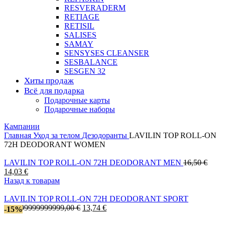
RESVERADERM
RETIAGE
RETISIL
SALISES
SAMAY
SENSYSES CLEANSER
SESBALANCE
SESGEN 32
Хиты продаж
Всё для подарка
Подарочные карты
Подарочные наборы
Кампании
Главная
Уход за телом
Дезодоранты
LAVILIN TOP ROLL-ON
72H DEODORANT WOMEN
Перв
LAVILIN TOP ROLL-ON 72H DEODORANT MEN
16,50
€
Текущая
цена
14,03
€
цена:
сост
Назад к товарам
14,03 €.
16,50
LAVILIN TOP ROLL-ON 72H DEODORANT SPORT
Первоначальная
Текущая
999999999999999,00
€
13,74
€
-15%
цена
цена: