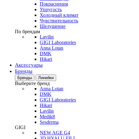
Покраснения
Упругость
Холодный климат
Чувствительность
Шелушение
По брендам
Lavilin
GIGI Laboratories
Anna Lotan
DMK
Hikari
Аксессуары
Бренды
Бренды
Линейки
Выберите бренд
Anna Lotan
DMK
GIGI Laboratories
Hikari
Lavilin
Medik8
Sesderma
GIGI
NEW AGE G4
3D HYALU FILL