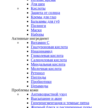
Для шеи
Кислоты
Защита от солнца
Кремы для глаз
Бальзамы для губ
Пилинги
Маски
Наборы
Активные ингредиент
Витамин С
Гиалуроновая кислота
Ниацинамид
Гликолевая кислота
Салициловая кислота
Миндальная кислота
Молочная кислота
Ретинол
Пептиды
Пробиотики
Церамиды
Проблемы кожи
Антивозрастной уход
Высыпание и акне
Гиперпигментация и темные пятна
Жирный блеск и расширенные поры